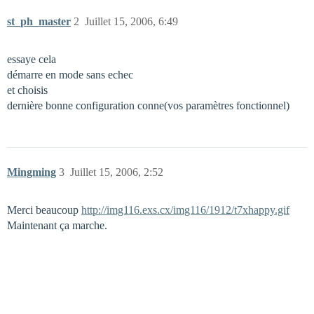
st_ph_master
2
Juillet 15, 2006, 6:49
essaye cela
démarre en mode sans echec
et choisis
dernière bonne configuration conne(vos paramètres fonctionnel)
Mingming
3
Juillet 15, 2006, 2:52
Merci beaucoup
http://img116.exs.cx/img116/1912/t7xhappy.gif
Maintenant ça marche.