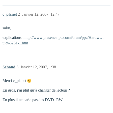
c_planet
2
Janvier 12, 2007, 12:47
salut,
explications :
http://www.presence-pc.com/forum/ppc/Hardw…
ujet-6251-1.htm
Sebond
3
Janvier 12, 2007, 1:38
Merci c_planet
En gros, j’ai plut qu’à changer de lecteur ?
En plus il ne parle pas des DVD+RW