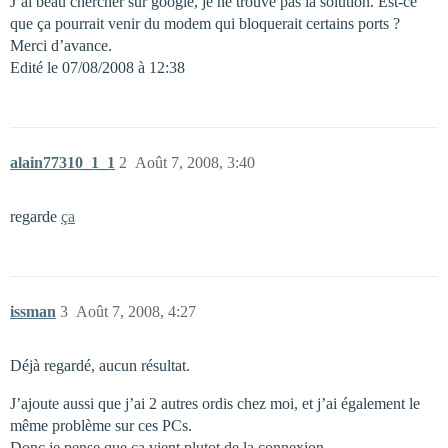
J’ai beau chercher sur google, je ne trouve pas la solution. Est-ce
que ça pourrait venir du modem qui bloquerait certains ports ?
Merci d’avance.
Edité le 07/08/2008 à 12:38
alain77310_1_1
2
Août 7, 2008, 3:40
regarde
ça
issman
3
Août 7, 2008, 4:27
Déjà regardé, aucun résultat.
J’ajoute aussi que j’ai 2 autres ordis chez moi, et j’ai également le
même problème sur ces PCs.
Donc je pense que ça vient plutot de la connexion.