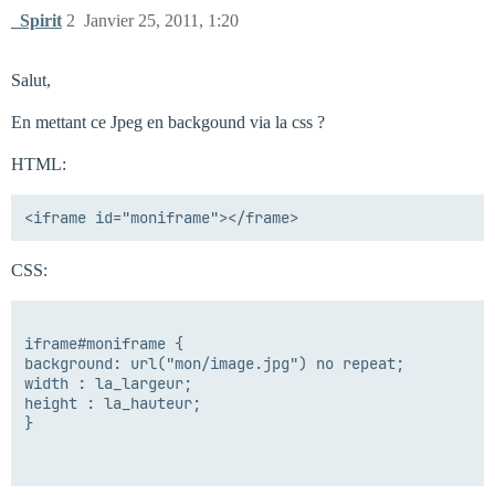
_Spirit
2
Janvier 25, 2011, 1:20
Salut,
En mettant ce Jpeg en backgound via la css ?
HTML:
CSS:
iframe#moniframe { 

background: url("mon/image.jpg") no repeat;

width : la_largeur;

height : la_hauteur;

}
