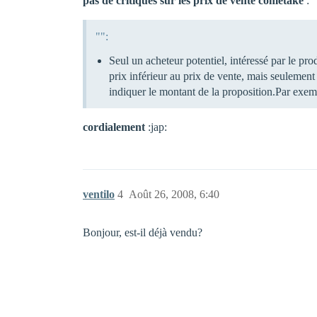
pas de critiques sur les prix de vente cometake
:
"":
Seul un acheteur potentiel, intéressé par le prod
prix inférieur au prix de vente, mais seulement
indiquer le montant de la proposition.Par exemp
cordialement
:jap:
ventilo
4
Août 26, 2008, 6:40
Bonjour, est-il déjà vendu?