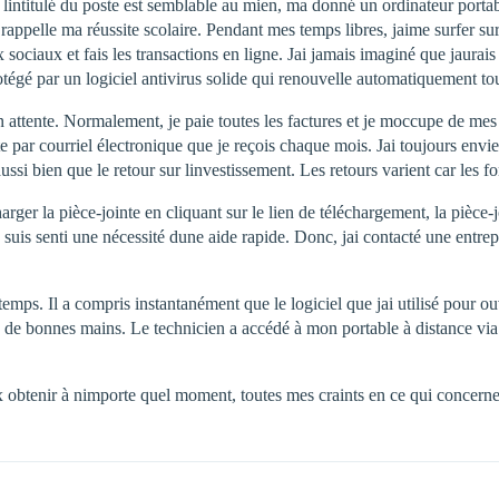
 lintitulé du poste est semblable au mien, ma donné un ordinateur port
e rappelle ma réussite scolaire. Pendant mes temps libres, jaime surfer s
sociaux et fais les transactions en ligne. Jai jamais imaginé que jaurai
otégé par un logiciel antivirus solide qui renouvelle automatiquement to
n attente. Normalement, je paie toutes les factures et je moccupe de mes
te par courriel électronique que je reçois chaque mois. Jai toujours envie
ssi bien que le retour sur linvestissement. Les retours varient car les f
harger la pièce-jointe en cliquant sur le lien de téléchargement, la pièce-j
suis senti une nécessité dune aide rapide. Donc, jai contacté une entrep
emps. Il a compris instantanément que le logiciel que jai utilisé pour o
 de bonnes mains. Le technicien a accédé à mon portable à distance via I
obtenir à nimporte quel moment, toutes mes craints en ce qui concerne l