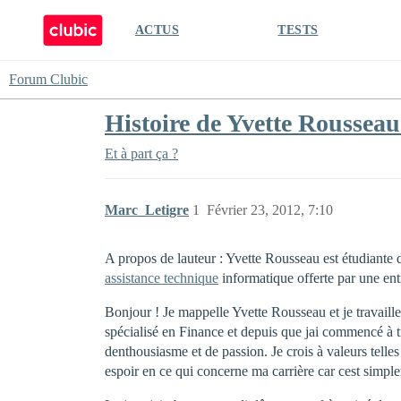
ACTUS
TESTS
Forum Clubic
Histoire de Yvette Rousseau
Et à part ça ?
Marc_Letigre
1
Février 23, 2012, 7:10
A propos de lauteur : Yvette Rousseau est étudiante d
assistance technique
informatique offerte par une entr
Bonjour ! Je mappelle Yvette Rousseau et je travaill
spécialisé en Finance et depuis que jai commencé à tra
denthousiasme et de passion. Je crois à valeurs telle
espoir en ce qui concerne ma carrière car cest simplem