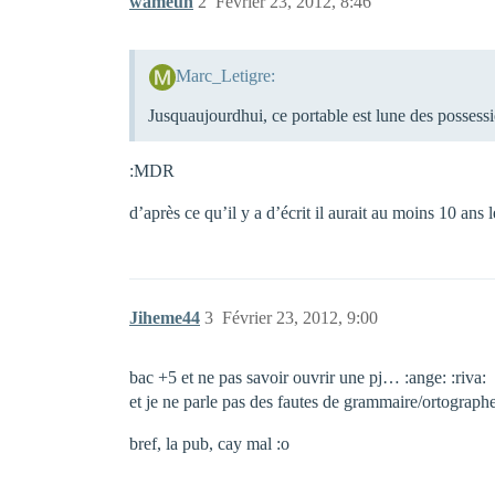
wameuh
2
Février 23, 2012, 8:46
Marc_Letigre:
Jusquaujourdhui, ce portable est lune des possess
:MDR
d’après ce qu’il y a d’écrit il aurait au moins 10 ans l
Jiheme44
3
Février 23, 2012, 9:00
bac +5 et ne pas savoir ouvrir une pj… :ange: :riva:
et je ne parle pas des fautes de grammaire/ortograp
bref, la pub, cay mal :o