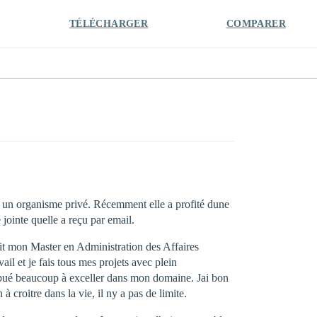
TÉLÉCHARGER
COMPARER
ns un organisme privé. Récemment elle a profité dune
jointe quelle a reçu par email.
fait mon Master en Administration des Affaires
ail et je fais tous mes projets avec plein
ntribué beaucoup à exceller dans mon domaine. Jai bon
 croitre dans la vie, il ny a pas de limite.