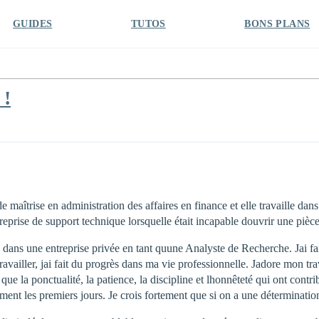
GUIDES
TUTOS
BONS PLANS
 !
e maîtrise en administration des affaires en finance et elle travaille da
eprise de support technique lorsquelle était incapable douvrir une pièce 
e dans une entreprise privée en tant quune Analyste de Recherche. Jai 
vailler, jai fait du progrès dans ma vie professionnelle. Jadore mon trav
s que la ponctualité, la patience, la discipline et lhonnêteté qui ont co
ent les premiers jours. Je crois fortement que si on a une détermination à