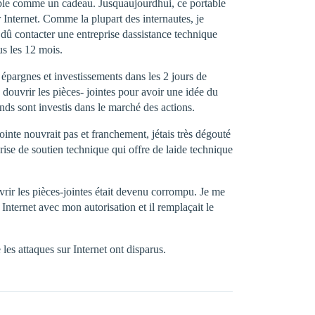
able comme un cadeau. Jusquaujourdhui, ce portable
ur Internet. Comme la plupart des internautes, je
s dû contacter une entreprise dassistance technique
us les 12 mois.
 épargnes et investissements dans les 2 jours de
 douvrir les pièces- jointes pour avoir une idée du
onds sont investis dans le marché des actions.
ointe nouvrait pas et franchement, jétais très dégouté
rise de soutien technique qui offre de laide technique
uvrir les pièces-jointes était devenu corrompu. Je me
nternet avec mon autorisation et il remplaçait le
es attaques sur Internet ont disparus.