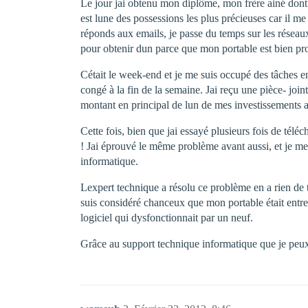
Le jour jai obtenu mon diplôme, mon frère ainé dont
est lune des possessions les plus précieuses car il m
réponds aux emails, je passe du temps sur les réseaux 
pour obtenir dun parce que mon portable est bien pr
Cétait le week-end et je me suis occupé des tâches e
congé à la fin de la semaine. Jai reçu une pièce- join
montant en principal de lun de mes investissements au
Cette fois, bien que jai essayé plusieurs fois de téléc
! Jai éprouvé le même problème avant aussi, et je me 
informatique.
Lexpert technique a résolu ce problème en a rien de t
suis considéré chanceux que mon portable était entre
logiciel qui dysfonctionnait par un neuf.
Grâce au support technique informatique que je peux 