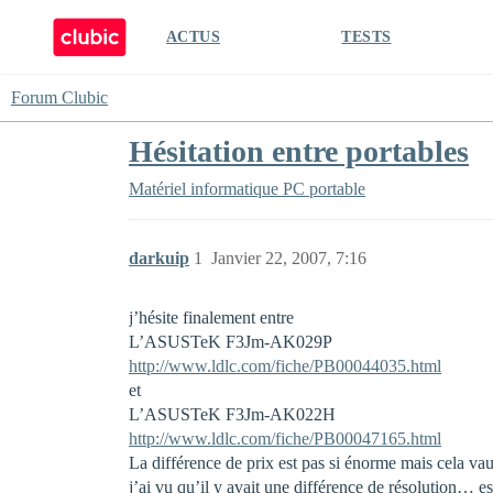
ACTUS
TESTS
Forum Clubic
Hésitation entre portables
Matériel informatique
PC portable
darkuip
1
Janvier 22, 2007, 7:16
j’hésite finalement entre
L’ASUSTeK F3Jm-AK029P
http://www.ldlc.com/fiche/PB00044035.html
et
L’ASUSTeK F3Jm-AK022H
http://www.ldlc.com/fiche/PB00047165.html
La différence de prix est pas si énorme mais cela va
j’ai vu qu’il y avait une différence de résolution… es