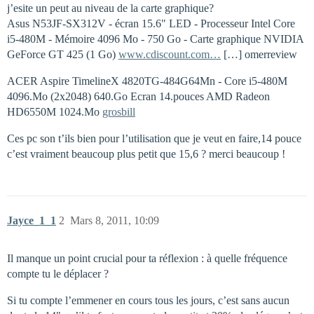
j’esite un peut au niveau de la carte graphique?
Asus N53JF-SX312V - écran 15.6" LED - Processeur Intel Core
i5-480M - Mémoire 4096 Mo - 750 Go - Carte graphique NVIDIA
GeForce GT 425 (1 Go)
www.cdiscount.com…
[…] omerreview
ACER Aspire TimelineX 4820TG-484G64Mn - Core i5-480M
4096.Mo (2x2048) 640.Go Ecran 14.pouces AMD Radeon
HD6550M 1024.Mo
grosbill
Ces pc son t’ils bien pour l’utilisation que je veut en faire,14 pouce
c’est vraiment beaucoup plus petit que 15,6 ? merci beaucoup !
Jayce_1_1
2
Mars 8, 2011, 10:09
Il manque un point crucial pour ta réflexion : à quelle fréquence
compte tu le déplacer ?
Si tu compte l’emmener en cours tous les jours, c’est sans aucun