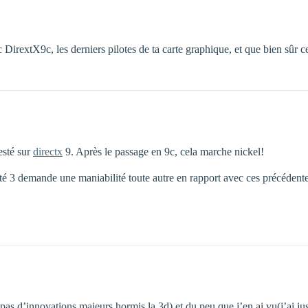
 DirextX9c, les derniers pilotes de ta carte graphique, et que bien sûr ce
esté sur
directx
9. Après le passage en 9c, cela marche nickel!
e côté 3 demande une maniabilité toute autre en rapport avec ces précédent
(pas d’innovations majeurs hormis la 3d) et du peu que j’en ai vu(j’ai jus