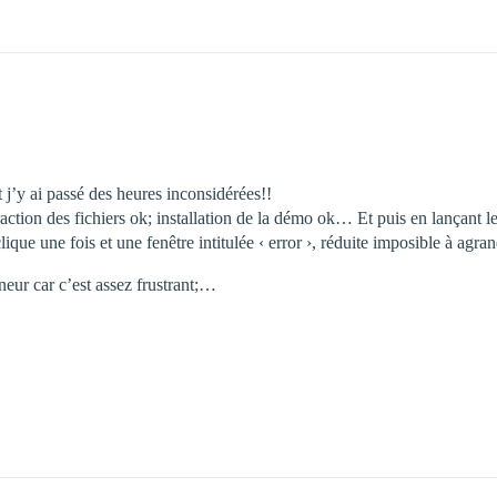
 j’y ai passé des heures inconsidérées!!
tion des fichiers ok; installation de la démo ok… Et puis en lançant le .e
ique une fois et une fenêtre intitulée ‹ error ›, réduite imposible à agrand
neur car c’est assez frustrant;…