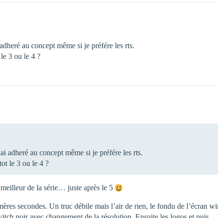
 adheré au concept même si je préfére les rts.
 le 3 ou le 4 ?
ai adheré au concept même si je préfére les rts.
ot le 3 ou le 4 ?
e meilleur de la série… juste après le 5
mères secondes. Un truc débile mais l’air de rien, le fondu de l’écran wi
switch noir avec changement de la résolution. Ensuite les logos et puis