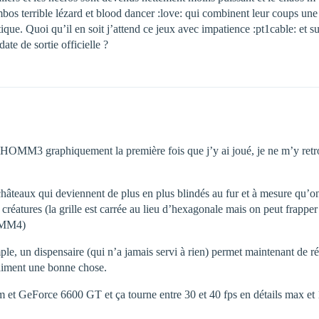
bos terrible lézard et blood dancer :love: qui combinent leur coups une 
tique. Quoi qu’il en soit j’attend ce jeux avec impatience :pt1cable: et 
ate de sortie officielle ?
 HOMM3 graphiquement la première fois que j’y ai joué, je ne m’y retrou
 châteaux qui deviennent de plus en plus blindés au fur et à mesure qu’o
s créatures (la grille est carrée au lieu d’hexagonale mais on peut frapp
OMM4)
le, un dispensaire (qui n’a jamais servi à rien) permet maintenant de rés
raiment une bonne chose.
 et GeForce 6600 GT et ça tourne entre 30 et 40 fps en détails max et 1