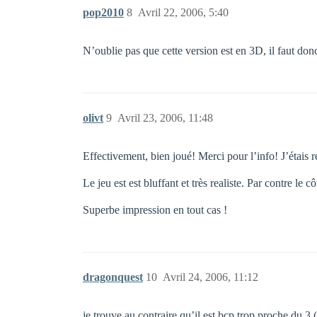
pop2010
8
Avril 22, 2006, 5:40
N’oublie pas que cette version est en 3D, il faut donc
olivt
9
Avril 23, 2006, 11:48
Effectivement, bien joué! Merci pour l’info! J’étais r
Le jeu est est bluffant et très realiste. Par contre l
Superbe impression en tout cas !
dragonquest
10
Avril 24, 2006, 11:12
je trouve au contraire qu’il est bcp trop proche du 3 