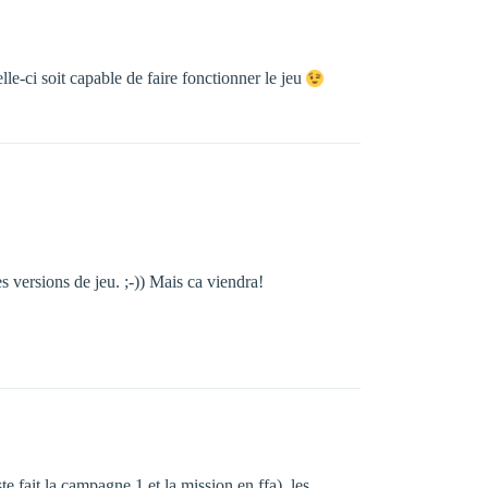
lle-ci soit capable de faire fonctionner le jeu
es versions de jeu. ;-)) Mais ca viendra!
te fait la campagne 1 et la mission en ffa), les