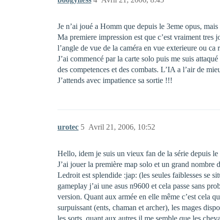
Je n’ai joué a Homm que depuis le 3eme opus, mais q
Ma premiere impression est que c’est vraiment tres
l’angle de vue de la caméra en vue exterieure ou ca 
J’ai commencé par la carte solo puis me suis attaqué 
des competences et des combats. L’IA a l’air de mie
J’attends avec impatience sa sortie !!!
urotec
5
Avril 21, 2006, 10:52
Hello, idem je suis un vieux fan de la série depuis l
J’ai jouer la première map solo et un grand nombre de
Ledroit est splendide :jap: (les seules faiblesses se
gameplay j’ai une asus n9600 et cela passe sans prob
version. Quant aux armée en elle même c’est cela qui m’
surpuissant (ents, chaman et archer), les mages dispo
les sorts, quant aux autres il me semble que les chev