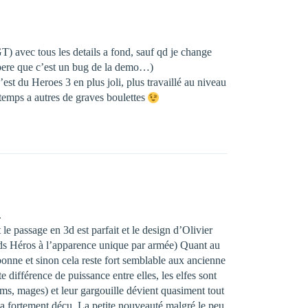
 avec tous les details a fond, sauf qd je change
espere que c’est un bug de la demo…)
est du Heroes 3 en plus joli, plus travaillé au niveau
temps a autres de graves boulettes
.
e passage en 3d est parfait et le design d’Olivier
et ds Héros à l’apparence unique par armée) Quant au
onne et sinon cela reste fort semblable aux ancienne
e différence de puissance entre elles, les elfes sont
ems, mages) et leur gargouille dévient quasiment tout
m’a fortement déçu. La petite nouveauté malgré le peu