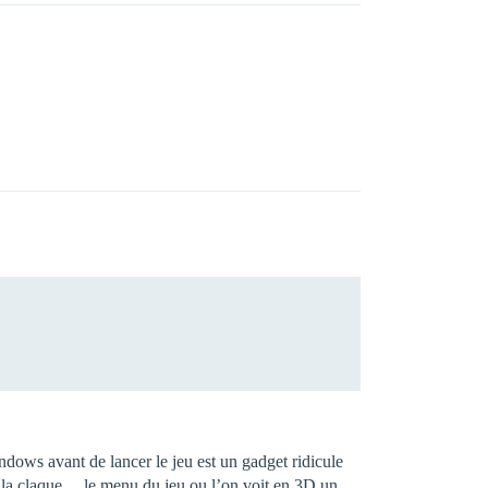
ndows avant de lancer le jeu est un gadget ridicule
… la claque… le menu du jeu ou l’on voit en 3D un