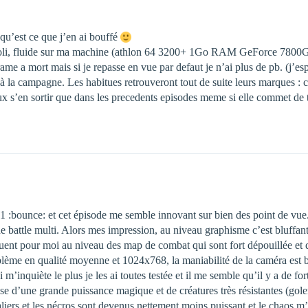
u’est ce que j’en ai bouffé
 joli, fluide sur ma machine (athlon 64 3200+ 1Go RAM GeForce 7800GT)
rame a mort mais si je repasse en vue par defaut je n’ai plus de pb. (j’
à la campagne. Les habitues retrouveront tout de suite leurs marques : c’
ux s’en sortir que dans les precedents episodes meme si elle commet de 
e 1 :bounce: et cet épisode me semble innovant sur bien des point de vue
 battle multi. Alors mes impression, au niveau graphisme c’est bluffant l
 situent pour moi au niveau des map de combat qui sont fort dépouillée 
lème en qualité moyenne et 1024x768, la maniabilité de la caméra est b
inquiète le plus je les ai toutes testée et il me semble qu’il y a de fort
se d’une grande puissance magique et de créatures très résistantes (gol
aliers et les nécros sont devenus nettement moins puissant et le chaos 