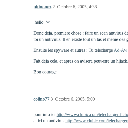
pitinonoz
2
Octobre 6, 2005, 4:38
:hello: ^^
Donc deja, premiere chose : faire un scan antvirus d
toi un antivirus. Il en existe tout un tas et meme d
Ensuite les spyware et autres : Tu telecharge
Ad-Aw
Fait deja cela, et apres on avisera peut-etre un hijack
Bon courage
colino77
3
Octobre 6, 2005, 5:00
pour info ici
http://www.clubic.com/telecharger-fic
et ici un antivirus
http://www.clubic.com/telecharger