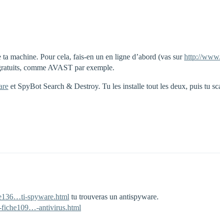
e ta machine. Pour cela, fais-en un en ligne d’abord (vas sur
http://www
es gratuits, comme AVAST par exemple.
are
et SpyBot Search & Destroy. Tu les installe tout les deux, puis tu sc
.
he136…ti-spyware.html
tu trouveras un antispyware.
-fiche109…-antivirus.html