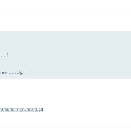
s … !
norme … 2.7gr !
cons/burtonsnowboard.gif