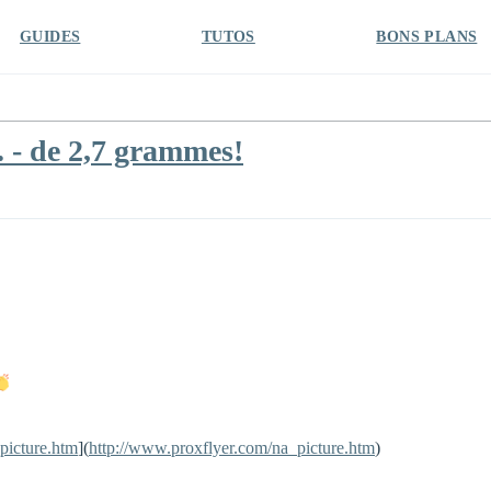
GUIDES
TUTOS
BONS PLANS
. - de 2,7 grammes!
picture.htm
](
http://www.proxflyer.com/na_picture.htm
)