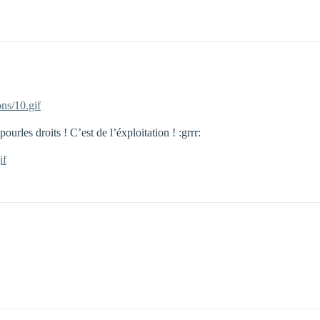
ons/10.gif
les droits ! C’est de l’éxploitation ! :grrr:
if