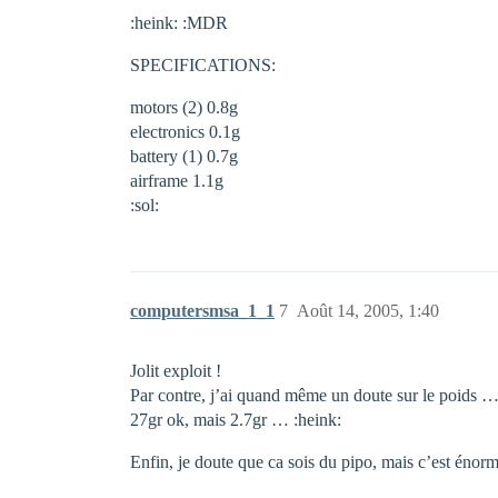
:heink: :MDR
SPECIFICATIONS:
motors (2) 0.8g
electronics 0.1g
battery (1) 0.7g
airframe 1.1g
:sol:
computersmsa_1_1
7
Août 14, 2005, 1:40
Jolit exploit !
Par contre, j’ai quand même un doute sur le poids …
27gr ok, mais 2.7gr … :heink:
Enfin, je doute que ca sois du pipo, mais c’est énor