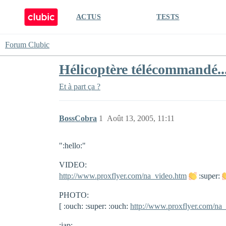
ACTUS
TESTS
Forum Clubic
Hélicoptère télécommandé..
Et à part ça ?
BossCobra
1
Août 13, 2005, 11:11
":hello:"
VIDEO:
http://www.proxflyer.com/na_video.htm
:super:
PHOTO:
[ :ouch: :super: :ouch:
http://www.proxflyer.com/na_
:jap: