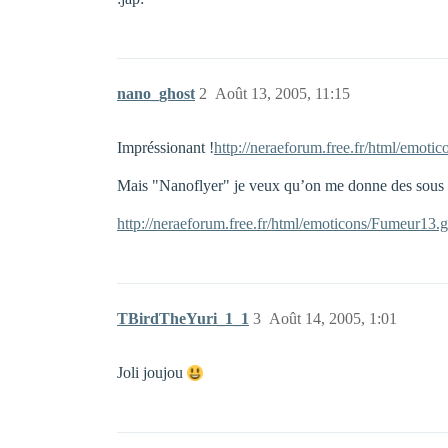
nano_ghost
2
Août 13, 2005, 11:15
Impréssionant !
http://neraeforum.free.fr/html/emotic
Mais "Nanoflyer" je veux qu’on me donne des sous pour
http://neraeforum.free.fr/html/emoticons/Fumeur13.g
TBirdTheYuri_1_1
3
Août 14, 2005, 1:01
Joli joujou