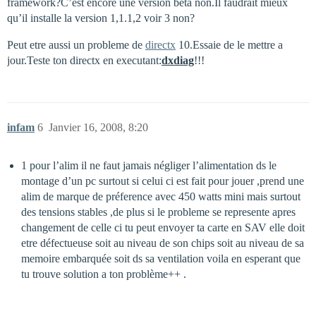
framework?C’est encore une version beta non.Il faudrait mieux
qu’il installe la version 1,1.1,2 voir 3 non?
Peut etre aussi un probleme de
directx
10.Essaie de le mettre a
jour.Teste ton directx en executant:
dxdiag
!!!
infam
6
Janvier 16, 2008, 8:20
1 pour l’alim il ne faut jamais négliger l’alimentation ds le
montage d’un pc surtout si celui ci est fait pour jouer ,prend une
alim de marque de préference avec 450 watts mini mais surtout
des tensions stables ,de plus si le probleme se represente apres
changement de celle ci tu peut envoyer ta carte en SAV elle doit
etre défectueuse soit au niveau de son chips soit au niveau de sa
memoire embarquée soit ds sa ventilation voila en esperant que
tu trouve solution a ton problème++ .