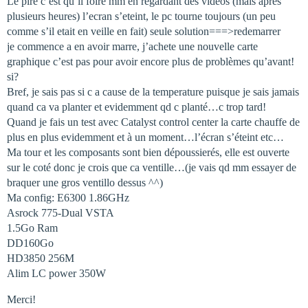
Le pire c’est qu’il foire mm en regardant des vidéos (mais après
plusieurs heures) l’ecran s’eteint, le pc tourne toujours (un peu
comme s’il etait en veille en fait) seule solution===>redemarrer
je commence a en avoir marre, j’achete une nouvelle carte
graphique c’est pas pour avoir encore plus de problèmes qu’avant!
si?
Bref, je sais pas si c a cause de la temperature puisque je sais jamais
quand ca va planter et evidemment qd c planté…c trop tard!
Quand je fais un test avec Catalyst control center la carte chauffe de
plus en plus evidemment et à un moment…l’écran s’éteint etc…
Ma tour et les composants sont bien dépoussierés, elle est ouverte
sur le coté donc je crois que ca ventille…(je vais qd mm essayer de
braquer une gros ventillo dessus ^^)
Ma config: E6300 1.86GHz
Asrock 775-Dual VSTA
1.5Go Ram
DD160Go
HD3850 256M
Alim LC power 350W
Merci!