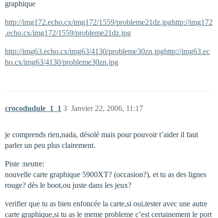
graphique
http://img172.echo.cx/img172/1559/probleme21dz.jpghttp://img172
.echo.cx/img172/1559/probleme21dz.jpg
http://img63.echo.cx/img63/4130/probleme30zn.jpghttp://img63.ec
ho.cx/img63/4130/probleme30zn.jpg
crocodudule_1_1
3
Janvier 22, 2006, 11:17
je comprends rien,nada, désolé mais pour pouvoir t’aider il faut
parler un peu plus clairement.
Piste :neutre:
nouvelle carte graphique 5900XT? (occasion?), et tu as des lignes
rouge? dès le boot,ou juste dans les jeux?
verifier que tu as bien enfoncée la carte,si oui,tester avec une autre
carte graphique,si tu as le meme probleme c’est certainement le port