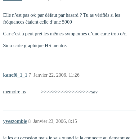
Elle n’est pas o/c par défaut par hasard ? Tu as vérifiés si les
fréquances étaient celle d’une 5900
Car c’est à peut pret les mêmes symptomes d’une carte trop o/c.
Sino carte graphique HS :neutre:
kanef6_1_1
7
Janvier 22, 2006, 11:26
memoire hs =====>>>>>>>>>>>>>>>>>>sav
yveszombie
8
Janvier 23, 2006, 8:15
je les eu occasion mais je sais quand je la connecte au demanrage