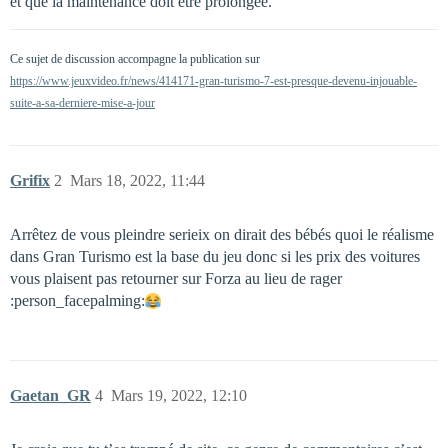
et que la maintenance doit être prolongée.
Ce sujet de discussion accompagne la publication sur
https://www.jeuxvideo.fr/news/414171-gran-turismo-7-est-presque-devenu-injouable-
suite-a-sa-derniere-mise-a-jour
Grifix
2
Mars 18, 2022, 11:44
Arrêtez de vous pleindre serieix on dirait des bébés quoi le réalisme
dans Gran Turismo est la base du jeu donc si les prix des voitures
vous plaisent pas retourner sur Forza au lieu de rager​
:person_facepalming:
Gaetan_GR
4
Mars 19, 2022, 12:10