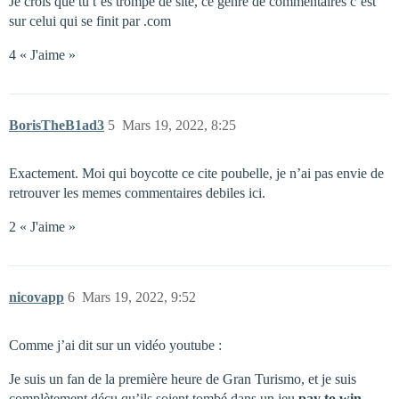
Je crois que tu t’es trompé de site, ce genre de commentaires c’est
sur celui qui se finit par .com
4 « J'aime »
BorisTheB1ad3
5
Mars 19, 2022, 8:25
Exactement. Moi qui boycotte ce cite poubelle, je n’ai pas envie de
retrouver les memes commentaires debiles ici.
2 « J'aime »
nicovapp
6
Mars 19, 2022, 9:52
Comme j’ai dit sur un vidéo youtube :
Je suis un fan de la première heure de Gran Turismo, et je suis
complètement déçu qu’ils soient tombé dans un jeu
pay to win
.