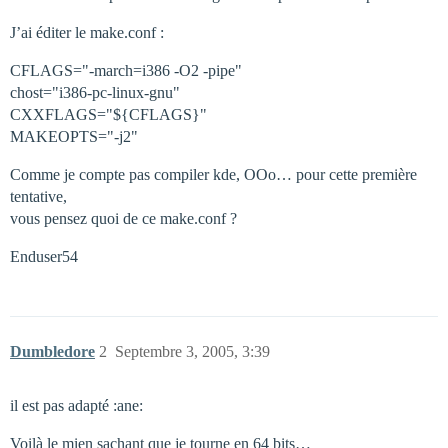
J’ai éditer le make.conf :
CFLAGS="-march=i386 -O2 -pipe"
chost="i386-pc-linux-gnu"
CXXFLAGS="${CFLAGS}"
MAKEOPTS="-j2"
Comme je compte pas compiler kde, OOo… pour cette première
tentative,
vous pensez quoi de ce make.conf ?
Enduser54
Dumbledore
2
Septembre 3, 2005, 3:39
il est pas adapté :ane:
Voilà le mien sachant que je tourne en 64 bits…