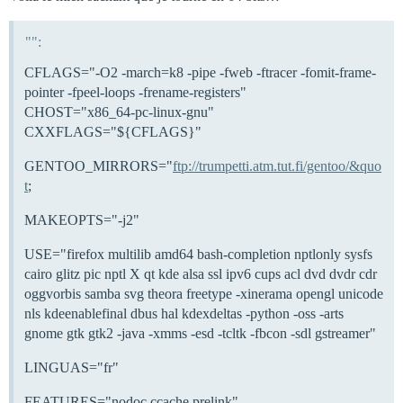
"":
CFLAGS="-O2 -march=k8 -pipe -fweb -ftracer -fomit-frame-
pointer -fpeel-loops -frename-registers"
CHOST="x86_64-pc-linux-gnu"
CXXFLAGS="${CFLAGS}"
GENTOO_MIRRORS="
ftp://trumpetti.atm.tut.fi/gentoo/&quo
t
;
MAKEOPTS="-j2"
USE="firefox multilib amd64 bash-completion nptlonly sysfs
cairo glitz pic nptl X qt kde alsa ssl ipv6 cups acl dvd dvdr cdr
oggvorbis samba svg theora freetype -xinerama opengl unicode
nls kdeenablefinal dbus hal kdexdeltas -python -oss -arts
gnome gtk gtk2 -java -xmms -esd -tcltk -fbcon -sdl gstreamer"
LINGUAS="fr"
FEATURES="nodoc ccache prelink"