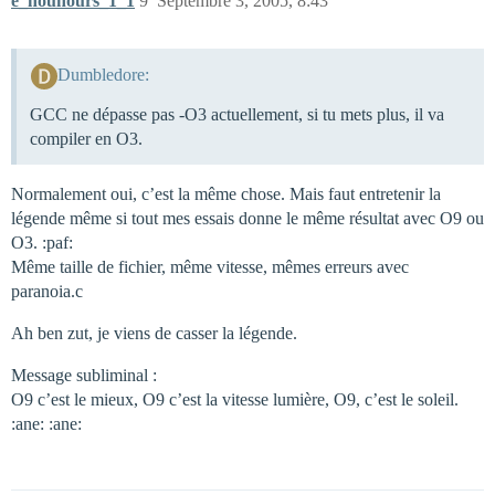
e_nounours_1_1
9
Septembre 3, 2005, 8:43
Dumbledore:
GCC ne dépasse pas -O3 actuellement, si tu mets plus, il va
compiler en O3.
Normalement oui, c’est la même chose. Mais faut entretenir la
légende même si tout mes essais donne le même résultat avec O9 ou
O3. :paf:
Même taille de fichier, même vitesse, mêmes erreurs avec
paranoia.c
Ah ben zut, je viens de casser la légende.
Message subliminal :
O9 c’est le mieux, O9 c’est la vitesse lumière, O9, c’est le soleil.
:ane: :ane: