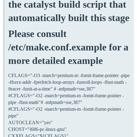
the catalyst build script that
automatically built this stage
Please consult
/etc/make.conf.example for a
more detailed example
CFLAGS="-O3 -march=pentium-m -fomit-frame-pointer -pipe
-fforce-addr -fprefetch-loop-arrays -funroll-loops -ffast-math -
ftracer -funit-at-a-time" # -mfpmath=sse,387"
#CFLAGS="-O2 -march=pentium-m -fomit-frame-pointer -
pipe -ffast-math"# -mfpmath=sse,387"
#CFLAGS="-O2 -march=pentium-m -fomit-frame-pointer -
pipe"
AUTOCLEAN="yes"
CHOST="i686-pc-linux-gnu"
CXXFLAGS="${CFLAGS}"