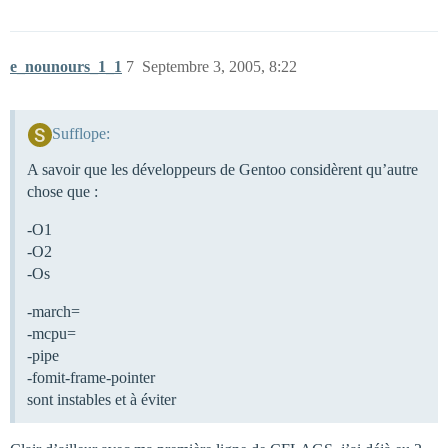
e_nounours_1_1
7
Septembre 3, 2005, 8:22
Sufflope:
A savoir que les développeurs de Gentoo considèrent qu’autre
chose que :
-O1
-O2
-Os
-march=
-mcpu=
-pipe
-fomit-frame-pointer
sont instables et à éviter