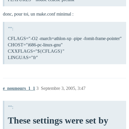
donc, pour toi, un make.conf minimal :
"":
CFLAGS="-O2 -march=athlon-xp -pipe -fomit-frame-pointer"
CHOST="i686-pc-linux-gnu"
CXXFLAGS="${CFLAGS}"
LINGUAS="fr"
e_nounours_1_1
3
Septembre 3, 2005, 3:47
"":
These settings were set by