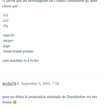
A savoir que les développeurs de Gentoo considèrent qu’autre
chose que :
-O1
-O2
-Os
-march=
-mcpu=
-pipe
-fomit-frame-pointer
sont instables et à éviter
lordaj76
6
Septembre 3, 2005, 7:58
pour un debut la proposition minimale de Dumbledore est tres
bonne