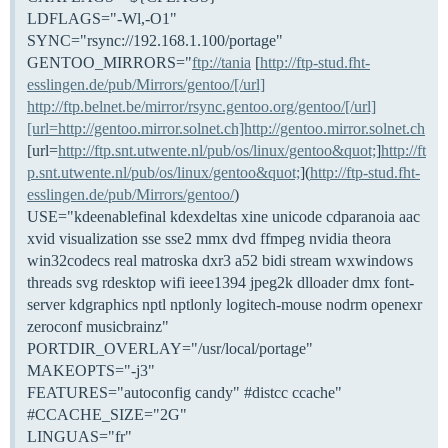
LDFLAGS="-Wl,-O1"
SYNC="rsync://192.168.1.100/portage"
GENTOO_MIRRORS="
ftp://tania
[
http://ftp-stud.fht-
esslingen.de/pub/Mirrors/gentoo/[/url]
http://ftp.belnet.be/mirror/rsync.gentoo.org/gentoo/[/url]
[url=http://gentoo.mirror.solnet.ch]http://gentoo.mirror.solnet.ch
[url=
http://ftp.snt.utwente.nl/pub/os/linux/gentoo&quot;
]
http://ft
p.snt.utwente.nl/pub/os/linux/gentoo&quot;
](
http://ftp-stud.fht-
esslingen.de/pub/Mirrors/gentoo/
)
USE="kdeenablefinal kdexdeltas xine unicode cdparanoia aac
xvid visualization sse sse2 mmx dvd ffmpeg nvidia theora
win32codecs real matroska dxr3 a52 bidi stream wxwindows
threads svg rdesktop wifi ieee1394 jpeg2k dlloader dmx font-
server kdgraphics nptl nptlonly logitech-mouse nodrm openexr
zeroconf musicbrainz"
PORTDIR_OVERLAY="/usr/local/portage"
MAKEOPTS="-j3"
FEATURES="autoconfig candy"
#distcc
ccache"
#CCACHE_SIZE="2G"
LINGUAS="fr"