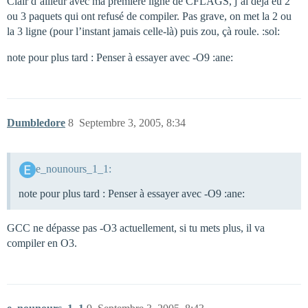
Clair d’ailleur avec ma première ligne de CFLAGS, j’ai déjà eu 2
ou 3 paquets qui ont refusé de compiler. Pas grave, on met la 2 ou
la 3 ligne (pour l’instant jamais celle-là) puis zou, çà roule. :sol:
note pour plus tard : Penser à essayer avec -O9 :ane:
Dumbledore
8
Septembre 3, 2005, 8:34
e_nounours_1_1:
note pour plus tard : Penser à essayer avec -O9 :ane:
GCC ne dépasse pas -O3 actuellement, si tu mets plus, il va
compiler en O3.