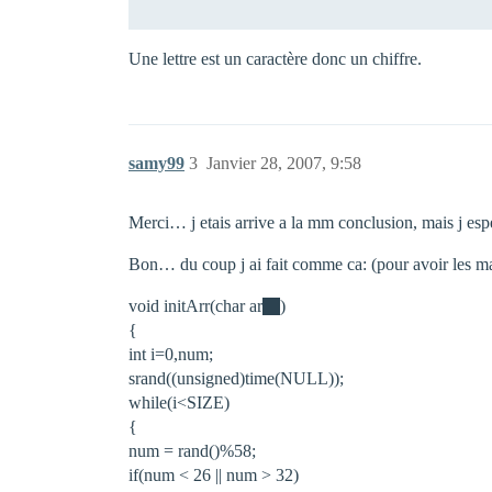
Une lettre est un caractère donc un chiffre.
samy99
3
Janvier 28, 2007, 9:58
Merci… j etais arrive a la mm conclusion, mais j esp
Bon… du coup j ai fait comme ca: (pour avoir les ma
void initArr(char ar
)
{
int i=0,num;
srand((unsigned)time(NULL));
while(i<SIZE)
{
num = rand()%58;
if(num < 26 || num > 32)