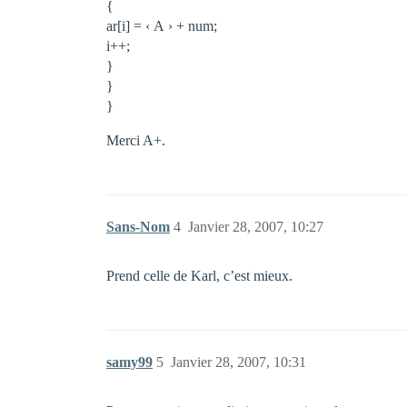
{
ar[i] = ‹ A › + num;
i++;
}
}
}
Merci A+.
Sans-Nom
4
Janvier 28, 2007, 10:27
Prend celle de Karl, c’est mieux.
samy99
5
Janvier 28, 2007, 10:31