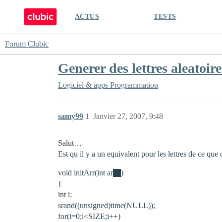
ACTUS
TESTS
Forum Clubic
Generer des lettres aleatoir
Logiciel & apps
Programmation
samy99
1
Janvier 27, 2007, 9:48
Salut…
Est qu il y a un equivalent pour les lettres de ce que 
void initArr(int ar
)
{
int i;
srand((unsigned)time(NULL));
for(i=0;i<SIZE;i++)