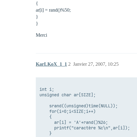
{
ar[i] = rand()%50;
}
}
Merci
KarLKoX_1_1
2
Janvier 27, 2007, 10:25
int i;

unsigned char ar[SIZE];

    srand((unsigned)time(NULL));

    for(i=0;i<SIZE;i++)

    {

      ar[i] = 'A'+rand()%26;

      printf("caractère %c\n",ar[i]);

    }
