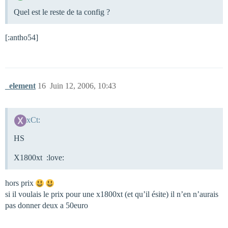
Quel est le reste de ta config ?
[:antho54]
_element
16
Juin 12, 2006, 10:43
xCt:
HS
X1800xt :love:
hors prix
si il voulais le prix pour une x1800xt (et qu’il ésite) il n’en n’aurais
pas donner deux a 50euro