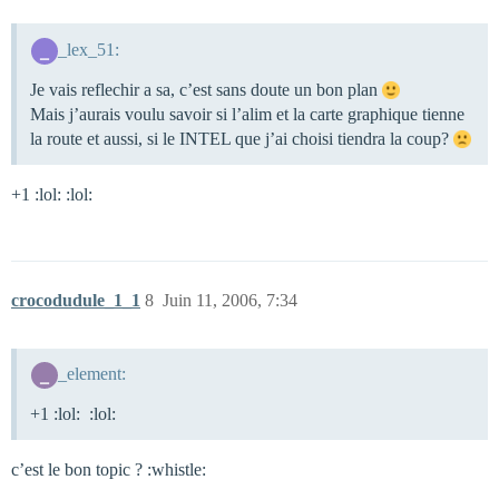
_lex_51:
Je vais reflechir a sa, c’est sans doute un bon plan
Mais j’aurais voulu savoir si l’alim et la carte graphique tienne
la route et aussi, si le INTEL que j’ai choisi tiendra la coup?
+1 :lol: :lol:
crocodudule_1_1
8
Juin 11, 2006, 7:34
_element:
+1 :lol: :lol:
c’est le bon topic ? :whistle: