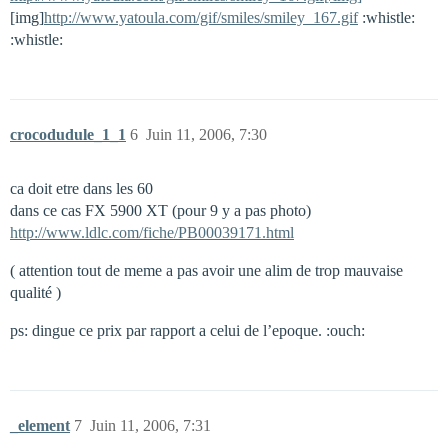
[img]
http://www.yatoula.com/gif/smiles/smiley_167.gif
:whistle:
:whistle:
crocodudule_1_1
6
Juin 11, 2006, 7:30
ca doit etre dans les 60
dans ce cas FX 5900 XT (pour 9 y a pas photo)
http://www.ldlc.com/fiche/PB00039171.html
( attention tout de meme a pas avoir une alim de trop mauvaise
qualité )
ps: dingue ce prix par rapport a celui de l’epoque. :ouch:
_element
7
Juin 11, 2006, 7:31