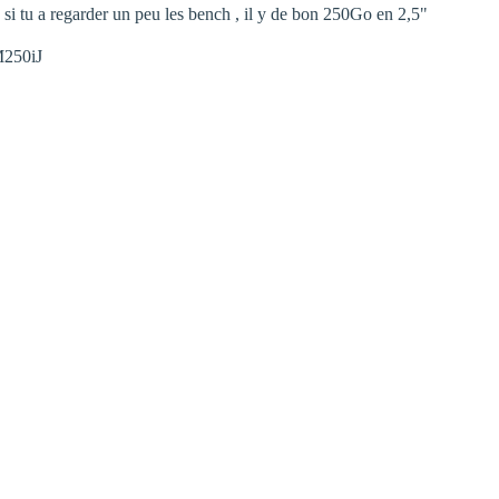
 si tu a regarder un peu les bench , il y de bon 250Go en 2,5"
M250iJ