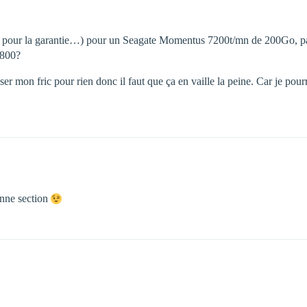
s pour la garantie…) pour un Seagate Momentus 7200t/mn de 200Go, p
 800?
er mon fric pour rien donc il faut que ça en vaille la peine. Car je pour
onne section