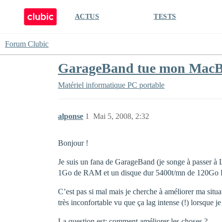
ACTUS
TESTS
Forum Clubic
GarageBand tue mon MacB
Matériel informatique
PC portable
alponse
1
Mai 5, 2008, 2:32
Bonjour !
Je suis un fana de GarageBand (je songe à passer à
1Go de RAM et un disque dur 5400t/mn de 120Go F
C’est pas si mal mais je cherche à améliorer ma situa
très inconfortable vu que ça lag intense (!) lorsque 
La question est: comment améliorer les choses ?