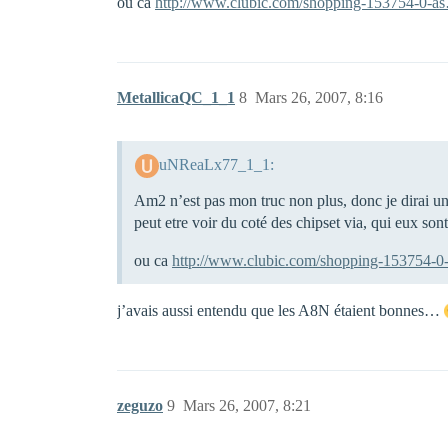
ou ca
http://www.clubic.com/shopping-153754-0-a
MetallicaQC_1_1
8
Mars 26, 2007, 8:16
uNReaLx77_1_1:
Am2 n’est pas mon truc non plus, donc je dirai
peut etre voir du coté des chipset via, qui eux so
ou ca
http://www.clubic.com/shopping-153754-0
j’avais aussi entendu que les A8N étaient bonnes…
zeguzo
9
Mars 26, 2007, 8:21