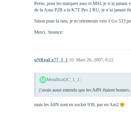
Perso, pour les marques asus et MSI, je n’ai jamais 
de la Asus P2B a la K7T Pro 2 RU, je n’ai jamais ét
Sinon pour la ram, je m’orienterais vers 1 Go 533 pu
Merci. :bounce:
uNReaLx77_1_1
10
Mars 26, 2007, 8:22
MetallicaQC_1_1:
j’avais aussi entendu que les A8N étaient bonne
mais les A8N sont en socket 939, pas en Am2