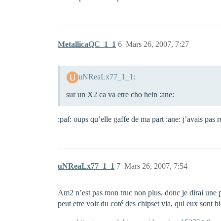
MetallicaQC_1_1
6
Mars 26, 2007, 7:27
uNReaLx77_1_1:
sur un X2 ca va etre cho hein :ane:
:paf: oups qu’elle gaffe de ma part :ane: j’avais pas
uNReaLx77_1_1
7
Mars 26, 2007, 7:54
Am2 n’est pas mon truc non plus, donc je dirai un
peut etre voir du coté des chipset via, qui eux sont 