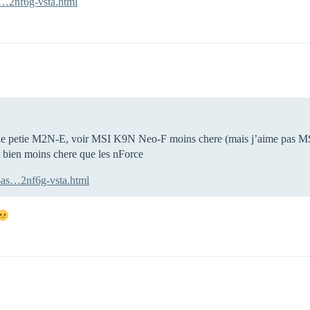
s…2nf6g-vsta.html
 une petie M2N-E, voir MSI K9N Neo-F moins chere (mais j’aime pas M
nt bien moins chere que les nForce
-as…2nf6g-vsta.html