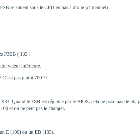
FSB se situent sous le CPU en bas à droite (cf manuel)
les P3EB ( 133 ).
utre valeur inférieure.
? C’est pas plutôt 700 ??
3. Quand le FSB est réglable par le BIOS, cela ne pose pas de pb, par
 100 et on ne peut pas le changer.
t un E (100) ou un EB (133).