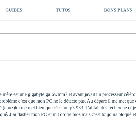
GUIDES
TUTOS
BONS PLANS
rte mère est une gigabyte ga-6wmm7 et avant javait un processeur céléro
 problème c’est que mon PC ne le détecte pas. Au dépare il me met que
llé (cpuz)lui me met bien que c’est un p3 933. J’ai fait des recherche et
ué. J’ai flasher mon PC et mit d’otre bios mais c’est toujours bloqué et j