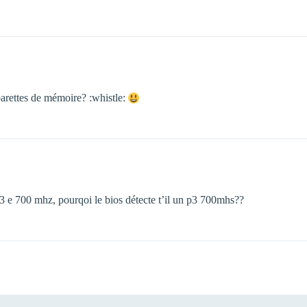
 barettes de mémoire? :whistle:
p3 e 700 mhz, pourqoi le bios détecte t’il un p3 700mhs??