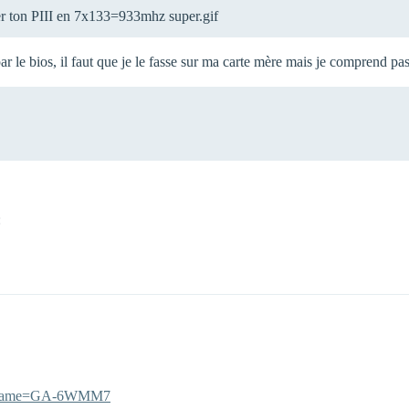
rer ton PIII en 7x133=933mhz super.gif
r le bios, il faut que je le fasse sur ma carte mère mais je comprend pa
:
…ctName=GA-6WMM7