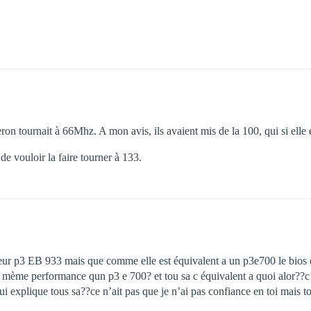
eron tournait à 66Mhz. A mon avis, ils avaient mis de la 100, qui si elle
 de vouloir la faire tourner à 133.
seur p3 EB 933 mais que comme elle est équivalent a un p3e700 le bios dé
 mème performance qun p3 e 700? et tou sa c équivalent a quoi alor??c’e
i explique tous sa??ce n’ait pas que je n’ai pas confiance en toi mais to