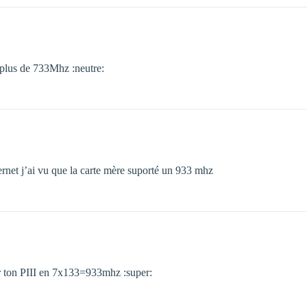
 plus de 733Mhz :neutre:
ternet j’ai vu que la carte mère suporté un 933 mhz
er ton PIII en 7x133=933mhz :super: