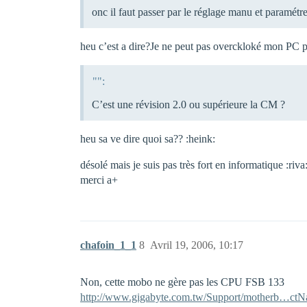
onc il faut passer par le réglage manu et paramét
heu c’est a dire?Je ne peut pas overckloké mon PC pa
"":
C’est une révision 2.0 ou supérieure la CM ?
heu sa ve dire quoi sa?? :heink:
désolé mais je suis pas très fort en informatique :riva
merci a+
chafoin_1_1
8
Avril 19, 2006, 10:17
Non, cette mobo ne gère pas les CPU FSB 133
http://www.gigabyte.com.tw/Support/motherb