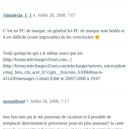
Almalexia_1_1
4
Juillet 28, 2008, 7:07
C’est un PC de marque, en général les PC de marque sont bridés et
il est difficile (voire impossible) de les overclocker
Voilà quelqu'un qui a le même souci que toi:
[http://forum.telecharger.01net.com...]
(http://forum.telecharger.01net.com/telecharger/univers_micro/pilote
s/maj_bios_cm_acer_fc51gm__foxconn_6100k8ma-rs-
411430/messages-1.html) Edité le 28/07/2008 à 19:07
spountboul
5
Juillet 28, 2008, 7:17
bon ben tans pis je me passerais de cà,sinon et il possible de
remplacer directement le processeur pour un plus puissant? la carte