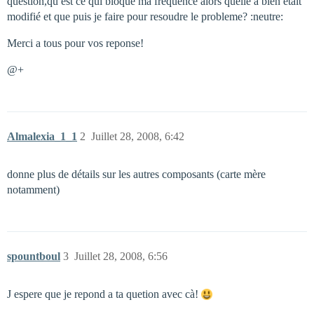
question,qu est ce qui bloque ma frequence alors quelle a bien etait
modifié et que puis je faire pour resoudre le probleme? :neutre:
Merci a tous pour vos reponse!
@+
Almalexia_1_1
2
Juillet 28, 2008, 6:42
donne plus de détails sur les autres composants (carte mère
notamment)
spountboul
3
Juillet 28, 2008, 6:56
J espere que je repond a ta quetion avec cà!