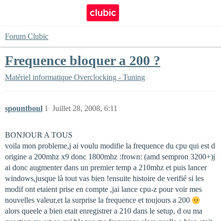
Forum Clubic
Frequence bloquer a 200 ?
Matériel informatique
Overclocking - Tuning
spountboul
1
Juillet 28, 2008, 6:11
BONJOUR A TOUS
voila mon probleme,j ai voulu modifie la frequence du cpu qui est d
origine a 200mhz x9 donc 1800mhz :frown: (amd sempron 3200+)j
ai donc augmenter dans un premier temp a 210mhz et puis lancer
windows,jusque là tout vas bien !ensuite histoire de verifié si les
modif ont etaient prise en compte ,jai lance cpu-z pour voir mes
nouvelles valeur,et la surprise la frequence et toujours a 200
alors queele a bien etait enregistrer a 210 dans le setup, d ou ma