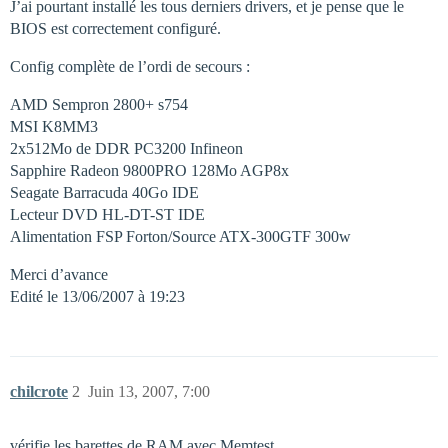
J’ai pourtant installé les tous derniers drivers, et je pense que le
BIOS est correctement configuré.
Config complète de l’ordi de secours :
AMD Sempron 2800+ s754
MSI K8MM3
2x512Mo de DDR PC3200 Infineon
Sapphire Radeon 9800PRO 128Mo AGP8x
Seagate Barracuda 40Go IDE
Lecteur DVD HL-DT-ST IDE
Alimentation FSP Forton/Source ATX-300GTF 300w
Merci d’avance
Edité le 13/06/2007 à 19:23
chilcrote
2
Juin 13, 2007, 7:00
vérifie les barettes de RAM avec Memtest