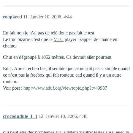
roopkeed
11
Janvier 10, 2006, 4:44
En fait non je n’ai pas de télé donc pas fait le test
Le truc bizarre c’est que le
VLC
player "zappe" de chaine en
chaine.
Chui en dégroupé à 1052 métres. Ca devrait aller pourtant
Edit : Apres recherches, il semble que ce ne soit pas si simple quand
ce n’est pas la freebox qui fait routeur, cad quand il y a un autre
routeur.
Voir post :
http://www.aduf.org/viewtopic.php?t=49987
crocodudule_1_1
12
Janvier 10, 2006, 4:48
oui,peut-etre des problemes sur le dslam :neutre: testes aussi avec le