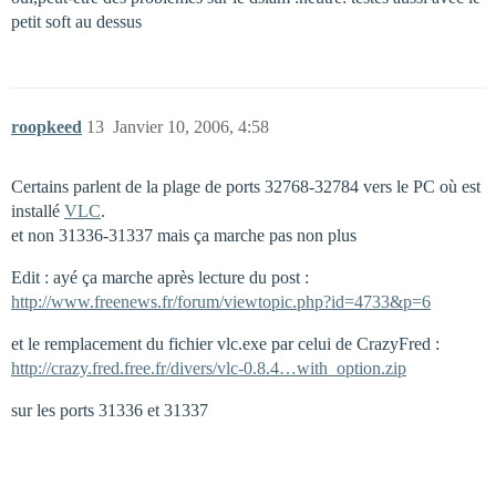
petit soft au dessus
roopkeed
13
Janvier 10, 2006, 4:58
Certains parlent de la plage de ports 32768-32784 vers le PC où est
installé
VLC
.
et non 31336-31337 mais ça marche pas non plus
Edit : ayé ça marche après lecture du post :
http://www.freenews.fr/forum/viewtopic.php?id=4733&p=6
et le remplacement du fichier vlc.exe par celui de CrazyFred :
http://crazy.fred.free.fr/divers/vlc-0.8.4…with_option.zip
sur les ports 31336 et 31337