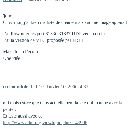
'jour
Chez moi, j’ai bien ma liste de chaine mais aucune image apparait
J’ai forwarder les port 31336 31337 UDP vers mon Pc
J’ai la version de
VLC
proposée par FREE.
Mais rien à l’écran
Une idée ?
crocodudule_1_1
10
Janvier 10, 2006, 4:35
oui mais est-ce que tu as actuellement la tele qui marche avec la
peritel.
Et teste aussi avec ca
http://www.aduf.org/viewtopic.php?t=49996