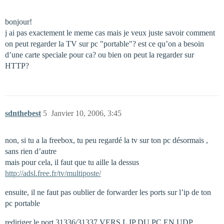
bonjour!
j ai pas exactement le meme cas mais je veux juste savoir comment
on peut regarder la TV sur pc "portable"? est ce qu’on a besoin
d’une carte speciale pour ca? ou bien on peut la regarder sur
HTTP?
sdnthebest
5
Janvier 10, 2006, 3:45
non, si tu a la freebox, tu peu regardé la tv sur ton pc désormais ,
sans rien d’autre
mais pour cela, il faut que tu aille la dessus
http://adsl.free.fr/tv/multiposte/
ensuite, il ne faut pas oublier de forwarder les ports sur l’ip de ton
pc portable
rediriger le port 31336/31337 VERS L IP DU PC EN UDP