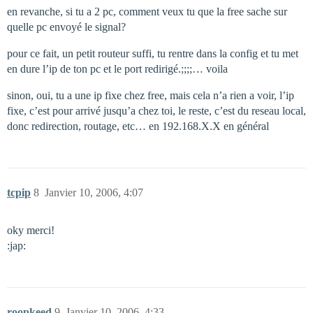
en revanche, si tu a 2 pc, comment veux tu que la free sache sur
quelle pc envoyé le signal?
pour ce fait, un petit routeur suffi, tu rentre dans la config et tu met
en dure l’ip de ton pc et le port redirigé.;;;;… voila
sinon, oui, tu a une ip fixe chez free, mais cela n’a rien a voir, l’ip
fixe, c’est pour arrivé jusqu’a chez toi, le reste, c’est du reseau local,
donc redirection, routage, etc… en 192.168.X.X en général
tcpip
8
Janvier 10, 2006, 4:07
oky merci!
:jap:
roopkeed
9
Janvier 10, 2006, 4:33