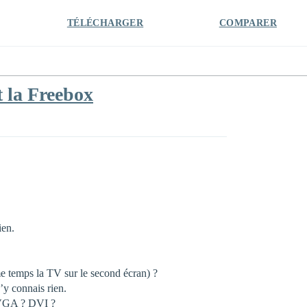
TÉLÉCHARGER
COMPARER
t la Freebox
ien.
me temps la TV sur le second écran) ?
’y connais rien.
s VGA ? DVI ?