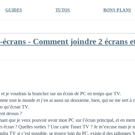
GUIDES
TUTOS
BONS PLANS
i-écrans - Comment joindre 2 écrans e
ox et je voudrais la brancher sur un écran de PC en temps que TV.
mme tout le monde et j’en ai aussi un deuxieme, bien, qui ne me sert à r
ps qu’écran TV.
ent dessus ?
chant que je veux pouvoir avoir mon PC sur l’écran principal, et en me
ies écran ? Quelles sorties ? Une carte Tuner TV ? Je m’excuse mais je n
ndra TV si c’est possible, se trouve loin du PC, existe-il des rallonge