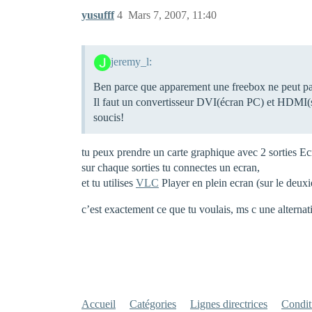
yusufff
4
Mars 7, 2007, 11:40
jeremy_l:
Ben parce que apparement une freebox ne peut pa
Il faut un convertisseur DVI(écran PC) et HDMI(sor
soucis!
tu peux prendre un carte graphique avec 2 sorties Ec
sur chaque sorties tu connectes un ecran,
et tu utilises
VLC
Player en plein ecran (sur le deux
c’est exactement ce que tu voulais, ms c une altern
Accueil
Catégories
Lignes directrices
Conditi