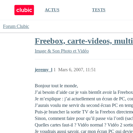
ACTUS
TESTS
Forum Clubic
Freebox, carte-videos, mult
Image & Son
Photo et Vidéo
jeremy_l
1
Mars 6, 2007, 11:51
Bonjour tout le monde,
J’ai besoin d’aide car je vais bientôt avoir la Freeb
Je m’explique : j’ai actuellement un écran de PC, co
J’aurais voulu me servir du second écran PC en tem
Puis-je brancher la sortie TV de la Freebox directem
Sinon, comment faire pour qu’il passe via l’ordi (sa
Quelles cartes faut-il ? Vidéo normal ? Vidéo 2 sort
Je voudrais aussi savoir, car mon écran PC qui devie