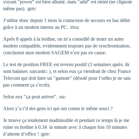
voyant "power" est bien allumé, mais "adsl" est eteint (ne clignote
même pas). :grrr:
J’utilise donc depuis 1 mois la connexion de secours en bas débit
grâce à un modem interne au PC. :riva:
Après 8 appels à la hotline, on m’a conseillé de tester un autre
modem compatible, evidemment toujours pas de synchronisation,
conclusion mon modem SAGEM n’est pas en cause.
Le test de position FREE est revenu positif (3 semaines après, ils
sont balaises :sarcastic: ), et selon eux ça viendrait de chez France
Telecom qui doit faire un "gamote" (désolé pour l’ortho je ne sais
pas comment ça s’ecrit).
Selon eux "ça peut arriver". :na:
Alors y’a t’il des gens ici qui ont connu le même souci ?
Je trouve ça totalement inadmissible et pendant ce temps là je me
ruine en hotline à 0.34  la minute avec à chaque fois 10 minutes
d’attente d’office ! :grrr: