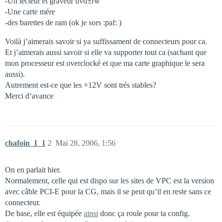
-Un lecteur et graveur dvd±rw
-Une carte mére
-des barettes de ram (ok je sors :paf: )
Voilà j’aimerais savoir si ya suffissament de connecteurs pour ca.
Et j’aimerais aussi savoir si elle va supporter tout ca (sachant que
mon processeur est overclocké et que ma carte graphique le sera
aussi).
Autrement est-ce que les +12V sont trés stables?
Merci d’avance
chafoin_1_1
2
Mai 28, 2006, 1:56
On en parlait hier.
Normalement, celle qui est dispo sur les sites de VPC est la version
avec câble PCI-E pour la CG, mais il se peut qu’il en reste sans ce
connecteur.
De base, elle est équipée
ainsi
donc ça roule pour ta config.