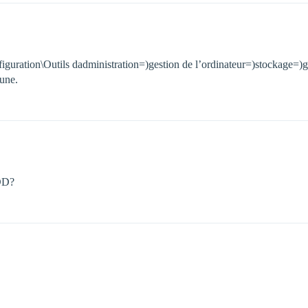
uration\Outils dadministration=)gestion de l’ordinateur=)stockage=)ge
 une.
 DD?