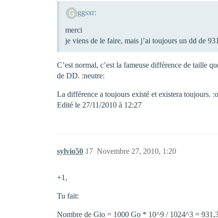
ggsxr:
merci
je viens de le faire, mais j’ai toujours un dd de 
C’est normal, c’est la fameuse différence de taille 
de DD. :neutre:
La différence a toujours existé et existera toujours. :
Edité le 27/11/2010 à 12:27
sylvio50
17
Novembre 27, 2010, 1:20
+1,
Tu fait:
Nombre de Gio = 1000 Go * 10^9 / 1024^3 = 931,3