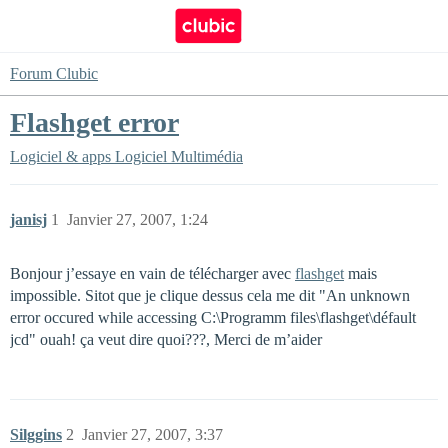
Forum Clubic
Flashget error
Logiciel & apps
Logiciel Multimédia
janisj
1
Janvier 27, 2007, 1:24
Bonjour j’essaye en vain de télécharger avec
flashget
mais
impossible. Sitot que je clique dessus cela me dit "An unknown
error occured while accessing C:\Programm files\flashget\défault
jcd" ouah! ça veut dire quoi???, Merci de m’aider
Silggins
2
Janvier 27, 2007, 3:37