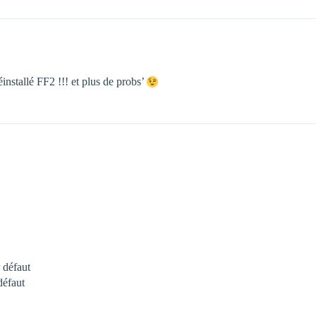
installé FF2 !!! et plus de probs’
 défaut
défaut