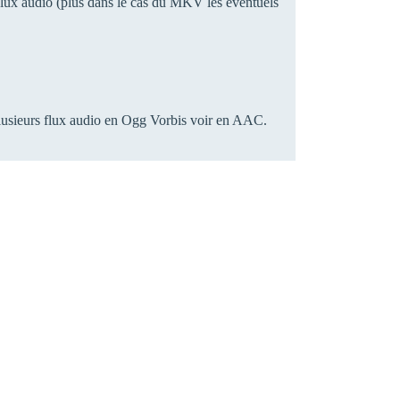
 flux audio (plus dans le cas du MKV les éventuels
plusieurs flux audio en Ogg Vorbis voir en AAC.