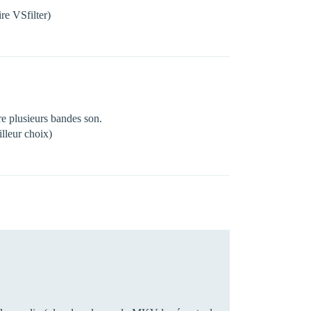
ire VSfilter)
tre plusieurs bandes son.
illeur choix)