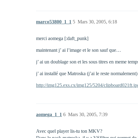
marco53800_1_1
5
Mars 30, 2005, 6:18
merci aomega [:daft_punk]
maintenant j’ ai l’image et le son sauf que…
j’ ai un doublage son et les sous titres en meme tem
j’ ai installé que Matroska (j’ai le reste normalement)
http://img125.exs.cx/img125/5204/clipboard021ft.jp
aomega_1_1
6
Mars 30, 2005, 7:39
Avec quel player lis-tu ton MKV?
Dans le pack matroska, il y a VSfilter qui permet de lir