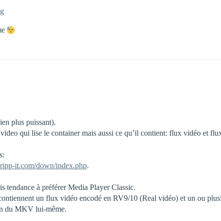
pg
eme
n plus puissant).
deo qui lise le container mais aussi ce qu’il contient: flux vidéo et f
s:
ripp-it.com/down/index.php
.
ais tendance à préférer Media Player Classic.
s contiennent un flux vidéo encodé en RV9/10 (Real vidéo) et un ou plu
 non du MKV lui-même.