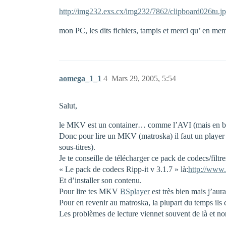
http://img232.exs.cx/img232/7862/clipboard026tu.j
mon PC, les dits fichiers, tampis et merci qu’ en m
aomega_1_1
4
Mars 29, 2005, 5:54
Salut,
le MKV est un container… comme l’AVI (mais en bie
Donc pour lire un MKV (matroska) il faut un player vi
sous-titres).
Je te conseille de télécharger ce pack de codecs/filtre
« Le pack de codecs Ripp-it v 3.1.7 » là:
http://www.
Et d’installer son contenu.
Pour lire tes MKV
BSplayer
est très bien mais j’aur
Pour en revenir au matroska, la plupart du temps il
Les problèmes de lecture viennet souvent de là et