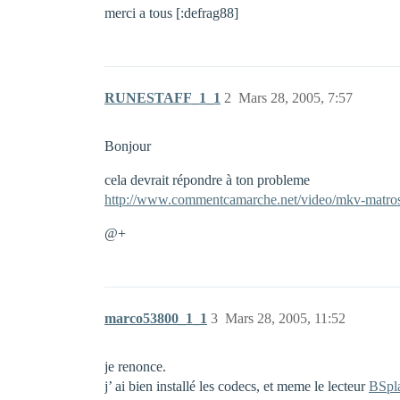
merci a tous [:defrag88]
RUNESTAFF_1_1
2
Mars 28, 2005, 7:57
Bonjour
cela devrait répondre à ton probleme
http://www.commentcamarche.net/video/mkv-matro
@+
marco53800_1_1
3
Mars 28, 2005, 11:52
je renonce.
j’ ai bien installé les codecs, et meme le lecteur
BSpl