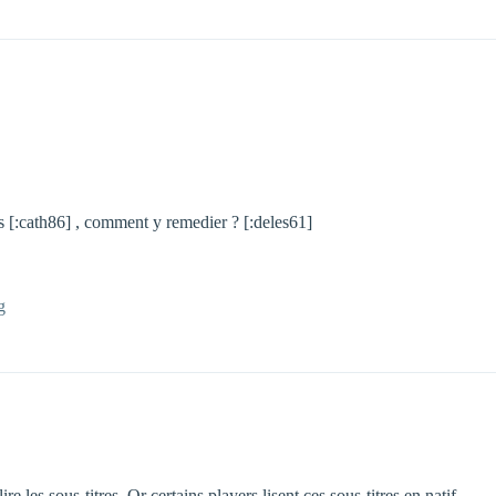
ps [:cath86] , comment y remedier ? [:deles61]
g
e les sous-titres. Or certains players lisent ces sous-titres en natif.