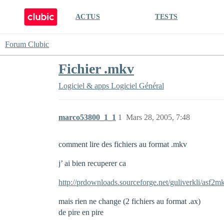
ACTUS
TESTS
Forum Clubic
Fichier .mkv
Logiciel & apps
Logiciel Général
marco53800_1_1
1
Mars 28, 2005, 7:48
comment lire des fichiers au format .mkv
j’ ai bien recuperer ca
http://prdownloads.sourceforge.net/guliverkli/asf
mais rien ne change (2 fichiers au format .ax)
de pire en pire