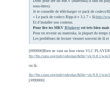
Donc pour lire un MKV (matroska) il faut un player
sous-titres).
Je te conseille de télécharger ce pack de codecs/fil
« Le pack de codecs Ripp-it v 3.1.7 » là:
http://w
Et d’installer son contenu.
Pour lire tes MKV
BSplayer
est très bien mais
Pour en revenir au matroska, la plupart du temps
Les problèmes de lecture viennet souvent de là 
[
#ff0000
]Rien ne vaut un bon vieux VLC PLAYER t
ftp://ftp.crans.org/pub/videolan/&file=vlc/0.8.1/win
ou là:
ftp://ftp.crans.org/pub/videolan/&file=vlc/0.8.1/win
[/
#ff0000
]