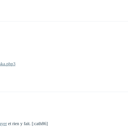
ska.php3
ayer
et rien y fait. [:cath86]