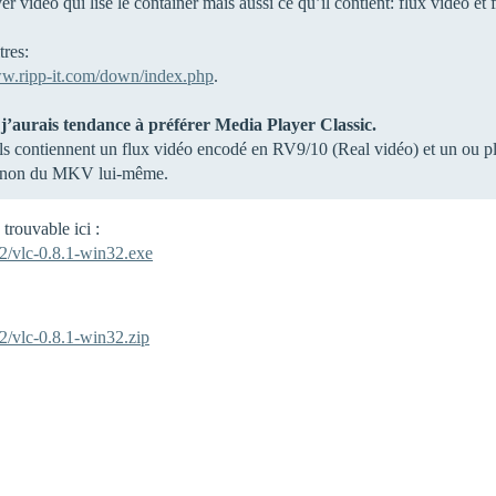
 video qui lise le container mais aussi ce qu’il contient: flux vidéo et
tres:
ww.ripp-it.com/down/index.php
.
 j’aurais tendance à préférer Media Player Classic.
 ils contiennent un flux vidéo encodé en RV9/10 (Real vidéo) et un ou 
et non du MKV lui-même.
rouvable ici :
32/vlc-0.8.1-win32.exe
32/vlc-0.8.1-win32.zip