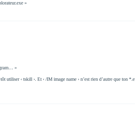
plorateur.exe »
rogram… »
+tôt utiliser ‹ tskill ›. Et ‹ /IM image name › n’est rien d’autre que ton *