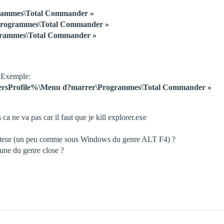
rammes\Total Commander »
\Programmes\Total Commander »
ogrammes\Total Commander »
t. Exemple:
ersProfile%\Menu d?marrer\Programmes\Total Commander »
a ne va pas car il faut que je kill explorer.exe
ateur (un peu comme sous Windows du genre ALT F4) ?
 une du genre close ?