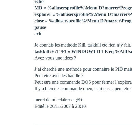
echo
MD « %allusersprofile%\Menu D?marrer\Prog
explorer « %allusersprofile%\Menu D?marrer
close « %allusersprofile%\Menu D?marrer\Pr
pause
exit
Je connais les methode Kill, taskkill etc rien n’y fai
taskkill /F /T /FI « WINDOWTITLE eq %AllUs
Avez vous une idées ?
J’ai cherché une methode pour connaitre le PID mais c
Peut etre avec les handle ?
Peut etre une commande DOS pour fermer l’explor
Il y a bien des commande open, start etc… peut etre
merci de m’eclairer et @+
Edité le 26/11/2007 à 23:10