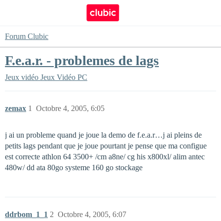
Forum Clubic
F.e.a.r. - problemes de lags
Jeux vidéo
Jeux Vidéo PC
zemax
1
Octobre 4, 2005, 6:05
j ai un probleme quand je joue la demo de f.e.a.r…j ai pleins de
petits lags pendant que je joue pourtant je pense que ma configue
est correcte athlon 64 3500+ /cm a8ne/ cg his x800xl/ alim antec
480w/ dd ata 80go systeme 160 go stockage
ddrbom_1_1
2
Octobre 4, 2005, 6:07