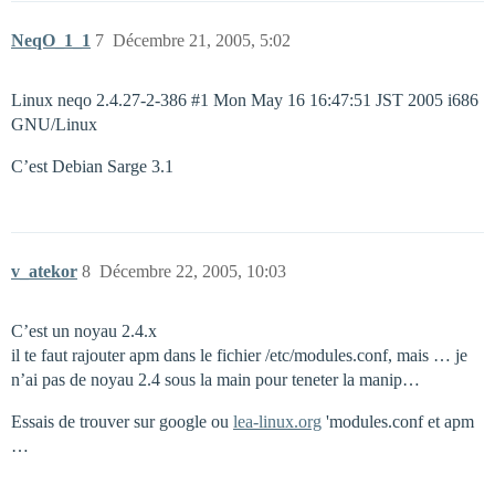
NeqO_1_1
7
Décembre 21, 2005, 5:02
Linux neqo 2.4.27-2-386
#1
Mon May 16 16:47:51 JST 2005 i686
GNU/Linux
C’est Debian Sarge 3.1
v_atekor
8
Décembre 22, 2005, 10:03
C’est un noyau 2.4.x
il te faut rajouter apm dans le fichier /etc/modules.conf, mais … je
n’ai pas de noyau 2.4 sous la main pour teneter la manip…
Essais de trouver sur google ou
lea-linux.org
'modules.conf et apm
…