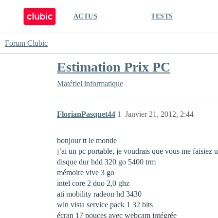
ACTUS
TESTS
Forum Clubic
Estimation Prix PC
Matériel informatique
FlorianPasquet44
1
Janvier 21, 2012, 2:44
bonjour tt le monde
j’ai un pc portable, je voudrais que vous me faisiez 
disque dur hdd 320 go 5400 trm
mémoire vive 3 go
intel core 2 duo 2,0 ghz
ati mobility radeon hd 3430
win vista service pack 1 32 bits
écran 17 pouces avec webcam intégrée