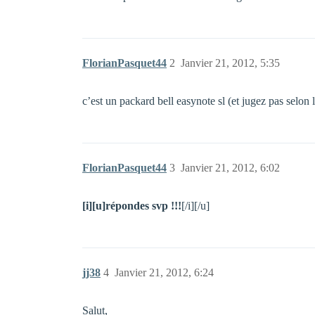
FlorianPasquet44
2
Janvier 21, 2012, 5:35
c’est un packard bell easynote sl (et jugez pas selon
FlorianPasquet44
3
Janvier 21, 2012, 6:02
[i][u]répondes svp !!!
[/i][/u]
jj38
4
Janvier 21, 2012, 6:24
Salut,