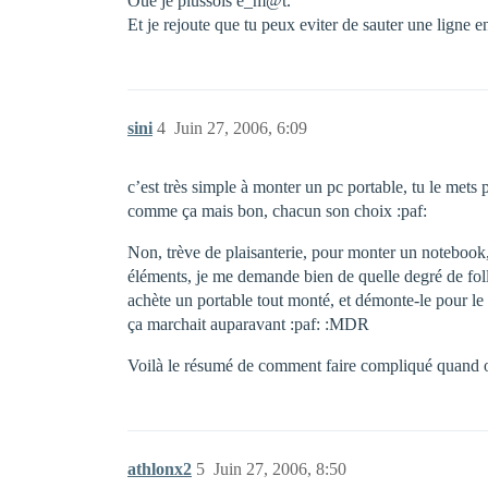
Oué je plussois e_m@t.
Et je rejoute que tu peux eviter de sauter une ligne 
sini
4
Juin 27, 2006, 6:09
c’est très simple à monter un pc portable, tu le mets p
comme ça mais bon, chacun son choix :paf:
Non, trève de plaisanterie, pour monter un notebook,
éléments, je me demande bien de quelle degré de folli
achète un portable tout monté, et démonte-le pour le 
ça marchait auparavant :paf: :MDR
Voilà le résumé de comment faire compliqué quand 
athlonx2
5
Juin 27, 2006, 8:50