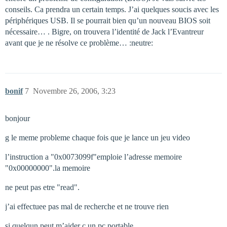
conseils. Ca prendra un certain temps. J’ai quelques soucis avec les
périphériques USB. Il se pourrait bien qu’un nouveau BIOS soit
nécessaire… . Bigre, on trouvera l’identité de Jack l’Evantreur
avant que je ne résolve ce problème… :neutre:
bonif
7
Novembre 26, 2006, 3:23
bonjour
g le meme probleme chaque fois que je lance un jeu video
l’instruction a "0x0073099f"emploie l’adresse memoire
"0x00000000".la memoire
ne peut pas etre "read".
j’ai effectuee pas mal de recherche et ne trouve rien
si quelqun peut m’aider c un pc portable