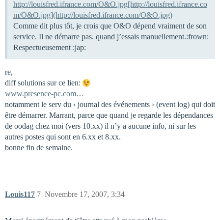
http://louisfred.ifrance.com/O&O.jpg[http://louisfred.ifrance.co
m/O&O.jpg](http://louisfred.ifrance.com/O&O.jpg)
Comme dit plus tôt, je crois que O&O dépend vraiment de son
service. Il ne démarre pas. quand j’essais manuellement.:frown:
Respectueusement :jap:
re,
diff solutions sur ce lien:
www.presence-pc.com…
notamment le serv du ‹ journal des événements › (event log) qui doit
être démarrer. Marrant, parce que quand je regarde les dépendances
de oodag chez moi (vers 10.xx) il n’y a aucune info, ni sur les
autres postes qui sont en 6.xx et 8.xx.
bonne fin de semaine.
Louis117
7
Novembre 17, 2007, 3:34