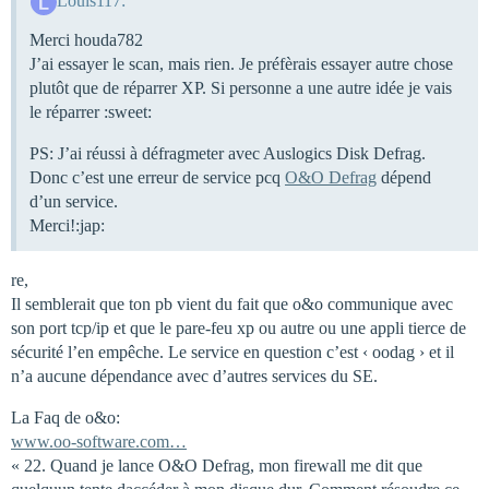
Louis117:
Merci houda782
J’ai essayer le scan, mais rien. Je préfèrais essayer autre chose
plutôt que de réparrer XP. Si personne a une autre idée je vais
le réparrer :sweet:
PS: J’ai réussi à défragmeter avec Auslogics Disk Defrag.
Donc c’est une erreur de service pcq
O&O Defrag
dépend
d’un service.
Merci!:jap:
re,
Il semblerait que ton pb vient du fait que o&o communique avec
son port tcp/ip et que le pare-feu xp ou autre ou une appli tierce de
sécurité l’en empêche. Le service en question c’est ‹ oodag › et il
n’a aucune dépendance avec d’autres services du SE.
La Faq de o&o:
www.oo-software.com…
« 22. Quand je lance O&O Defrag, mon firewall me dit que