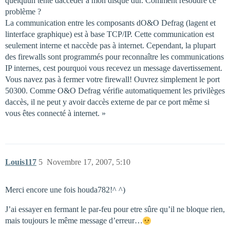
quelquun tente daccéder à mon disque dur. Comment résoudre ce
problème ?
La communication entre les composants dO&O Defrag (lagent et
linterface graphique) est à base TCP/IP. Cette communication est
seulement interne et naccède pas à internet. Cependant, la plupart
des firewalls sont programmés pour reconnaître les communications
IP internes, cest pourquoi vous recevez un message davertissement.
Vous navez pas à fermer votre firewall! Ouvrez simplement le port
50300. Comme O&O Defrag vérifie automatiquement les privilèges
daccès, il ne peut y avoir daccès externe de par ce port même si
vous êtes connecté à internet. »
Louis117
5
Novembre 17, 2007, 5:10
Merci encore une fois houda782!^ ^)
J’ai essayer en fermant le par-feu pour etre sûre qu’il ne bloque rien,
mais toujours le même message d’erreur…