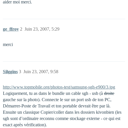
aider moi merci.
ge_ffroy
2
Juin 23, 2007, 5:29
merci
Silggins
3
Juin 23, 2007, 9:58
http://www.topmobile.org/photos-test/samsung-sgh-e900/3.jpg
Logiquement, tu as dans le bundle un cable sgh - usb (à
droite
gauche sur la photo). Connecte le sur un port usb de ton PC,
Démarrer-Poste de Travail et ton portable devrait être par là.
Ensuite un classique Copier/coller dans les dossiers kivonbien (les
sgh sont d’ordinaire reconnu comme stockage externe - ce qui est
exact après vérification).