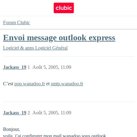
Forum Clubic
Envoi message outlook express
Logiciel & apps
Logiciel Général
Jackass_19
1
Août 5, 2005, 11:09
C’est
pop.wanadoo.fr
et
smtp.wanadoo.fr
Jackass_19
2
Août 5, 2005, 11:09
Bonjour,
voila, j’ai configurer mon mail wanadoo sous outlook,