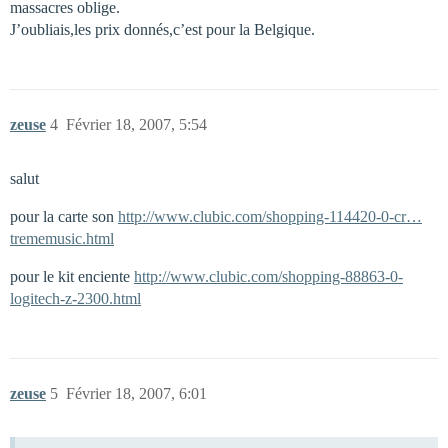
massacres oblige.
J’oubliais,les prix donnés,c’est pour la Belgique.
zeuse
4
Février 18, 2007, 5:54
salut
pour la carte son
http://www.clubic.com/shopping-114420-0-cr…
trememusic.html
pour le kit enciente
http://www.clubic.com/shopping-88863-0-
logitech-z-2300.html
zeuse
5
Février 18, 2007, 6:01