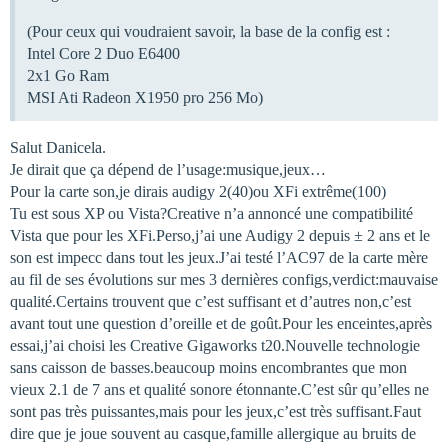
(Pour ceux qui voudraient savoir, la base de la config est :
Intel Core 2 Duo E6400
2x1 Go Ram
MSI Ati Radeon X1950 pro 256 Mo)
Salut Danicela.
Je dirait que ça dépend de l’usage:musique,jeux…
Pour la carte son,je dirais audigy 2(40)ou XFi extrême(100)
Tu est sous XP ou Vista?Creative n’a annoncé une compatibilité
Vista que pour les XFi.Perso,j’ai une Audigy 2 depuis ± 2 ans et le
son est impecc dans tout les jeux.J’ai testé l’AC97 de la carte mère
au fil de ses évolutions sur mes 3 dernières configs,verdict:mauvaise
qualité.Certains trouvent que c’est suffisant et d’autres non,c’est
avant tout une question d’oreille et de goût.Pour les enceintes,après
essai,j’ai choisi les Creative Gigaworks t20.Nouvelle technologie
sans caisson de basses.beaucoup moins encombrantes que mon
vieux 2.1 de 7 ans et qualité sonore étonnante.C’est sûr qu’elles ne
sont pas très puissantes,mais pour les jeux,c’est très suffisant.Faut
dire que je joue souvent au casque,famille allergique au bruits de