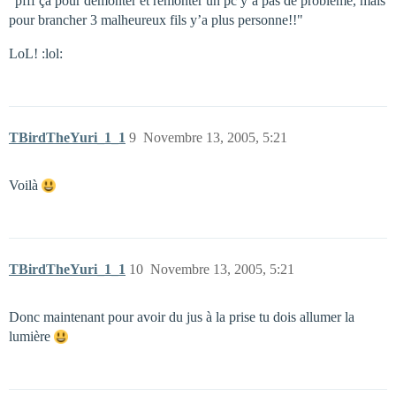
"pfff ça pour démonter et remonter un pc y’a pas de problème, mais
pour brancher 3 malheureux fils y’a plus personne!!"
LoL! :lol:
TBirdTheYuri_1_1
9
Novembre 13, 2005, 5:21
Voilà
TBirdTheYuri_1_1
10
Novembre 13, 2005, 5:21
Donc maintenant pour avoir du jus à la prise tu dois allumer la
lumière