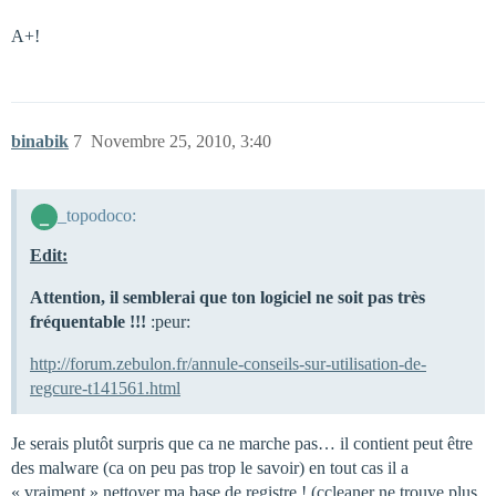
A+!
binabik
7
Novembre 25, 2010, 3:40
_topodoco:
Edit:
Attention, il semblerai que ton logiciel ne soit pas très
fréquentable !!!
:peur:
http://forum.zebulon.fr/annule-conseils-sur-utilisation-de-
regcure-t141561.html
Je serais plutôt surpris que ca ne marche pas… il contient peut être
des malware (ca on peu pas trop le savoir) en tout cas il a
« vraiment » nettoyer ma base de registre ! (ccleaner ne trouve plus