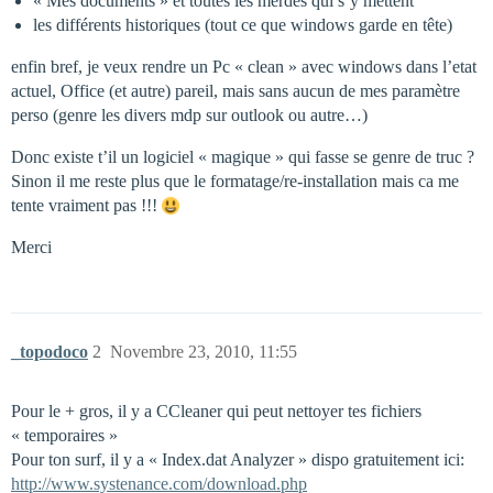
« Mes documents » et toutes les merdes qui s’y mettent
les différents historiques (tout ce que windows garde en tête)
enfin bref, je veux rendre un Pc « clean » avec windows dans l’etat
actuel, Office (et autre) pareil, mais sans aucun de mes paramètre
perso (genre les divers mdp sur outlook ou autre…)
Donc existe t’il un logiciel « magique » qui fasse se genre de truc ?
Sinon il me reste plus que le formatage/re-installation mais ca me
tente vraiment pas !!!
Merci
_topodoco
2
Novembre 23, 2010, 11:55
Pour le + gros, il y a CCleaner qui peut nettoyer tes fichiers
« temporaires »
Pour ton surf, il y a « Index.dat Analyzer » dispo gratuitement ici:
http://www.systenance.com/download.php