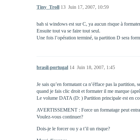
Tiny_Troll
13
Juin 17, 2007, 10:59
bah si windows est sur C, ya aucun risque à formater l
Ensuite tout va se faire tout seul.
Une fois l’opération terminé, ta partition D sera form
brasil-portugal
14
Juin 18, 2007, 1:45
Je sais qu’en formatant ca n’éfface pas la partition, 
quand je fais clic droit et formater il me marque (apr
Le volume DATA (D: ) Partition principale est en cou
AVERTISSEMENT : Force un formatage peut entrainer 
Voulez-vous continuer?
Dois-je le forcer ou y a t’il un risque?