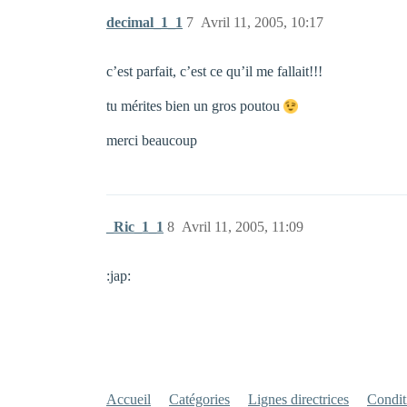
decimal_1_1
7
Avril 11, 2005, 10:17
c’est parfait, c’est ce qu’il me fallait!!!
tu mérites bien un gros poutou
merci beaucoup
_Ric_1_1
8
Avril 11, 2005, 11:09
:jap:
Accueil
Catégories
Lignes directrices
Conditi