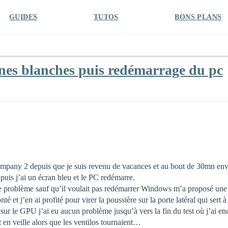
GUIDES
TUTOS
BONS PLANS
gnes blanches puis redémarrage du pc
Company 2 depuis que je suis revenu de vacances et au bout de 30mn env
puis j’ai un écran bleu et le PC redémarre.
ême problème sauf qu’il voulait pas redémarrer Windows m’a proposé une
 et j’en ai profité pour virer la poussière sur la porte latéral qui sert
r le GPU j’ai eu aucun problème jusqu’à vers la fin du test où j’ai enco
t en veille alors que les ventilos tournaient…