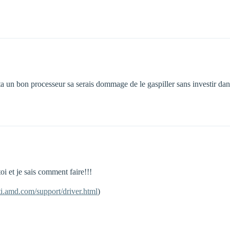
a un bon processeur sa serais dommage de le gaspiller sans investir da
i et je sais comment faire!!!
ati.amd.com/support/driver.html
)