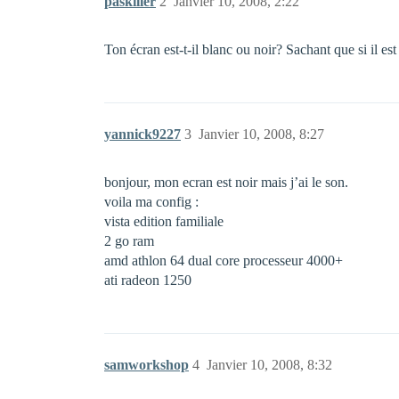
paskiller
2
Janvier 10, 2008, 2:22
Ton écran est-t-il blanc ou noir? Sachant que si il es
yannick9227
3
Janvier 10, 2008, 8:27
bonjour, mon ecran est noir mais j’ai le son.
voila ma config :
vista edition familiale
2 go ram
amd athlon 64 dual core processeur 4000+
ati radeon 1250
samworkshop
4
Janvier 10, 2008, 8:32