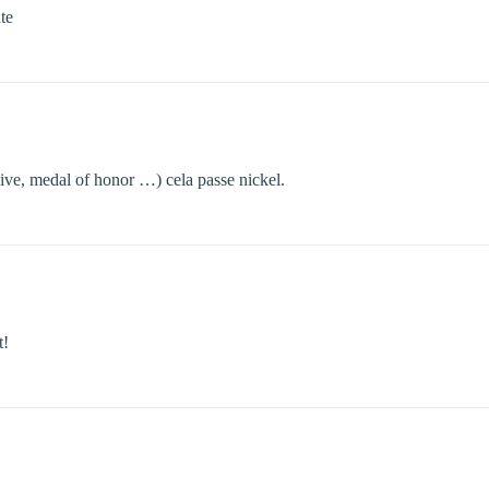
te
ive, medal of honor …) cela passe nickel.
t!