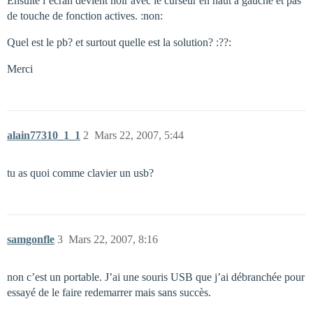
Ensuite l’ecran devient noir avec le curseur en haut a gauche et pas
de touche de fonction actives. :non:
Quel est le pb? et surtout quelle est la solution? :??:
Merci
alain77310_1_1
2
Mars 22, 2007, 5:44
tu as quoi comme clavier un usb?
samgonfle
3
Mars 22, 2007, 8:16
non c’est un portable. J’ai une souris USB que j’ai débranchée pour
essayé de le faire redemarrer mais sans succès.