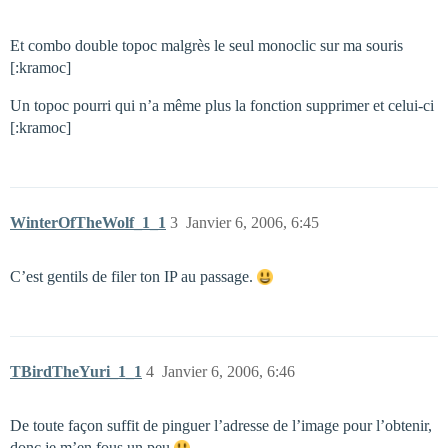
Et combo double topoc malgrès le seul monoclic sur ma souris
[:kramoc]
Un topoc pourri qui n’a même plus la fonction supprimer et celui-ci
[:kramoc]
WinterOfTheWolf_1_1
3
Janvier 6, 2006, 6:45
C’est gentils de filer ton IP au passage.
TBirdTheYuri_1_1
4
Janvier 6, 2006, 6:46
De toute façon suffit de pinguer l’adresse de l’image pour l’obtenir,
donc je m’en fous un peu