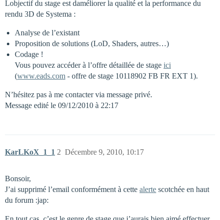
Lobjectif du stage est daméliorer la qualité et la performance du
rendu 3D de Systema :
Analyse de l’existant
Proposition de solutions (LoD, Shaders, autres…)
Codage !
Vous pouvez accéder à l’offre détaillée de stage
ici
(
www.eads.com
- offre de stage 10118902 FB FR EXT 1).
N’hésitez pas à me contacter via message privé.
Message edité le 09/12/2010 à 22:17
KarLKoX_1_1
2
Décembre 9, 2010, 10:17
Bonsoir,
J’ai supprimé l’email conformément à cette
alerte
scotchée en haut
du forum :jap:
En tout cas, c’est le genre de stage que j’aurais bien aimé effectuer