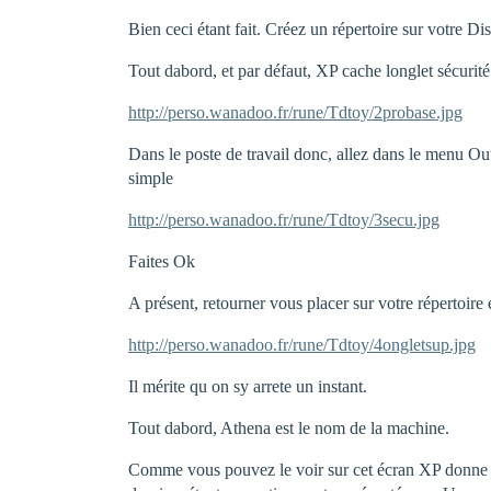
Bien ceci étant fait. Créez un répertoire sur votre D
Tout dabord, et par défaut, XP cache longlet sécurité
http://perso.wanadoo.fr/rune/Tdtoy/2probase.jpg
Dans le poste de travail donc, allez dans le menu Outi
simple
http://perso.wanadoo.fr/rune/Tdtoy/3secu.jpg
Faites Ok
A présent, retourner vous placer sur votre répertoire e
http://perso.wanadoo.fr/rune/Tdtoy/4ongletsup.jpg
Il mérite qu on sy arrete un instant.
Tout dabord, Athena est le nom de la machine.
Comme vous pouvez le voir sur cet écran XP donne des 