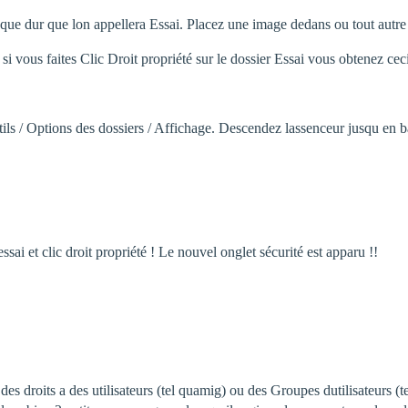
isque dur que lon appellera Essai. Placez une image dedans ou tout autr
 si vous faites Clic Droit propriété sur le dossier Essai vous obtenez ceci
ls / Options des dossiers / Affichage. Descendez lassenceur jusqu en bas
ssai et clic droit propriété ! Le nouvel onglet sécurité est apparu !!
droits a des utilisateurs (tel quamig) ou des Groupes dutilisateurs (t