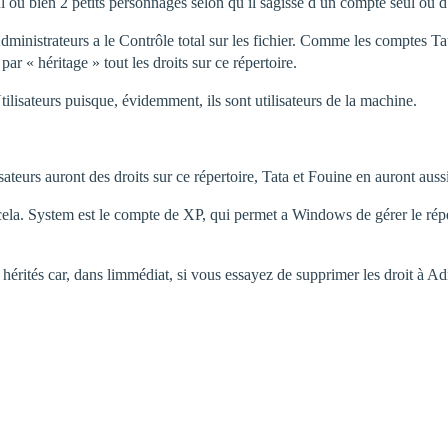
l ou bien 2 petits personnages selon qu il sagisse d un compte seul ou 
Administrateurs a le Contrôle total sur les fichier. Comme les comptes T
par « héritage » tout les droits sur ce répertoire.
isateurs puisque, évidemment, ils sont utilisateurs de la machine.
ateurs auront des droits sur ce répertoire, Tata et Fouine en auront aussi.
enir cela. System est le compte de XP, qui permet a Windows de gérer le répe
 hérités car, dans limmédiat, si vous essayez de supprimer les droit à A