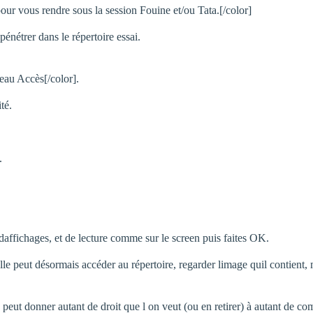
our vous rendre sous la session Fouine et/ou Tata.[/color]
pénétrer dans le répertoire essai.
eau Accès[/color].
té.
.
daffichages, et de lecture comme sur le screen puis faites OK.
lle peut désormais accéder au répertoire, regarder limage quil contient
 peut donner autant de droit que l on veut (ou en retirer) à autant de co