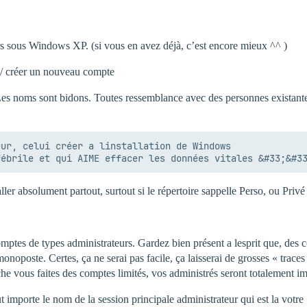
rs sous Windows XP. (si vous en avez déjà, c’est encore mieux ^^ )
s / créer un nouveau compte
Les noms sont bidons. Toutes ressemblance avec des personnes existante
ur, celui créer a linstallation de Windows

ler absolument partout, surtout si le répertoire sappelle Perso, ou Privé 
mptes de types administrateurs. Gardez bien présent a lesprit que, des
onoposte. Certes, ça ne serai pas facile, ça laisserai de grosses « traces 
nche vous faites des comptes limités, vos administrés seront totalement i
importe le nom de la session principale administrateur qui est la votre