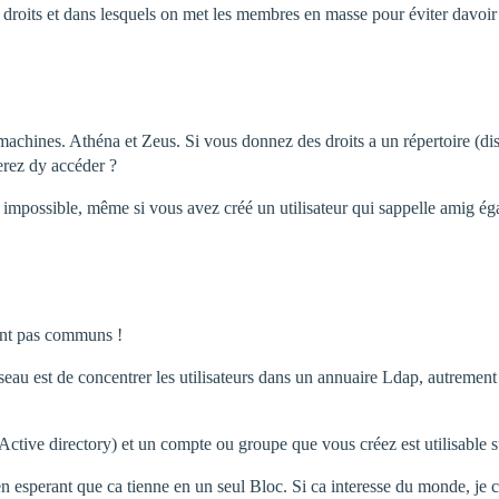
s droits et dans lesquels on met les membres en masse pour éviter davoi
machines. Athéna et Zeus. Si vous donnez des droits a un répertoire (di
erez dy accéder ?
t impossible, même si vous avez créé un utilisateur qui sappelle amig é
sont pas communs !
réseau est de concentrer les utilisateurs dans un annuaire Ldap, autrement 
tive directory) et un compte ou groupe que vous créez est utilisable su
c en esperant que ca tienne en un seul Bloc. Si ca interesse du monde, je 