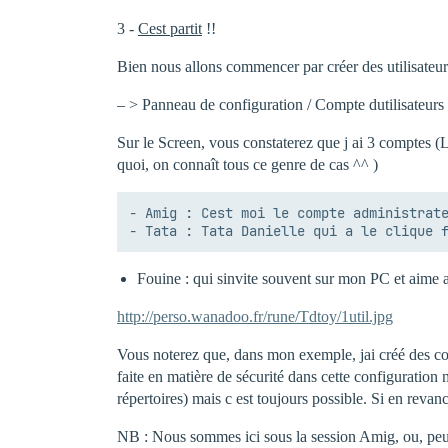
3 -
Cest partit
!!
Bien nous allons commencer par créer des utilisateu
– > Panneau de configuration / Compte dutilisateur
Sur le Screen, vous constaterez que j ai 3 comptes (
quoi, on connaît tous ce genre de cas ^^ )
- Amig : Cest moi le compte administrate
Fouine : qui sinvite souvent sur mon PC et aime al
http://perso.wanadoo.fr/rune/Tdtoy/1util.jpg
Vous noterez que, dans mon exemple, jai créé des co
faite en matière de sécurité dans cette configuration m
répertoires) mais c est toujours possible. Si en reva
NB : Nous sommes ici sous la session Amig, ou, peut 