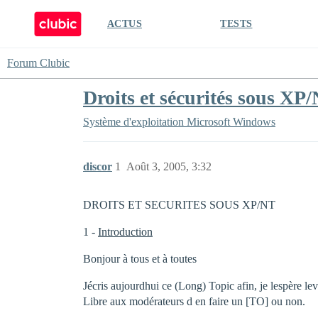
ACTUS
TESTS
Forum Clubic
Droits et sécurités sous XP/
Système d'exploitation
Microsoft Windows
discor
1
Août 3, 2005, 3:32
DROITS ET SECURITES SOUS XP/NT
1 -
Introduction
Bonjour à tous et à toutes
Jécris aujourdhui ce (Long) Topic afin, je lespèr
Libre aux modérateurs d en faire un [TO] ou non.