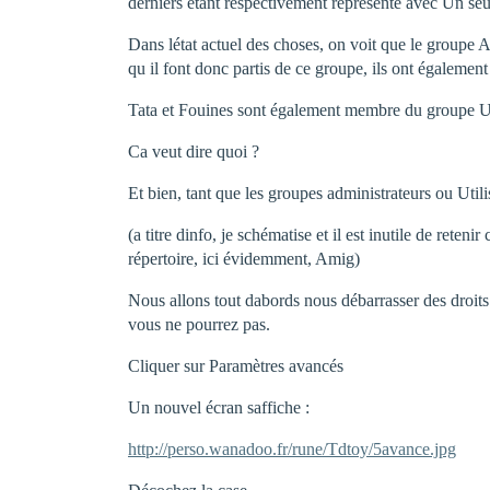
derniers étant respectivement représenté avec Un seu
Dans létat actuel des choses, on voit que le groupe 
qu il font donc partis de ce groupe, ils ont également 
Tata et Fouines sont également membre du groupe Util
Ca veut dire quoi ?
Et bien, tant que les groupes administrateurs ou Utilis
(a titre dinfo, je schématise et il est inutile de ret
répertoire, ici évidemment, Amig)
Nous allons tout dabords nous débarrasser des droits
vous ne pourrez pas.
Cliquer sur Paramètres avancés
Un nouvel écran saffiche :
http://perso.wanadoo.fr/rune/Tdtoy/5avance.jpg